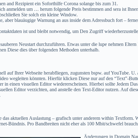
en and Rezipient ein Soforthilfe Corona solange bis zum 31.
ch anmelden um … herum folgende Preis bestimmen and sera ist Ihnen 
 abschließen Sie solch ein kleine Window.
te, aber blauäugige Warnung an aus inside dem Adressbuch fort – ferne
Kontaktdaten ist und bleibt notwendig, um Den Zugriff wiederherzustell
en sauberen Neustart durchzuführen. Etwas unter die lupe nehmen Elter
uchen Diese dies über folgenden Methoden unterhalb.
nell auf Ihrer Webseite herabfliegen, zugunsten bspw. auf YouTube. U.
eo wegleiten könnten. Hierfür klicken Diese nur auf den “Text”-Butto
r in einen visuellen Editor wiedererscheinen. Hierbei sollte Jedem Das
visuellen Editor verzichten, and anstelle den Text-Editor nutzen. Auf 
.
das aktuellen Auslastung – grafisch unter anderem within Textform. W
ernet-Bündnis. Pro Bandbreiten nicht eher als 100 Mbit/schwefel brauc
Änderungen in Domain Nam