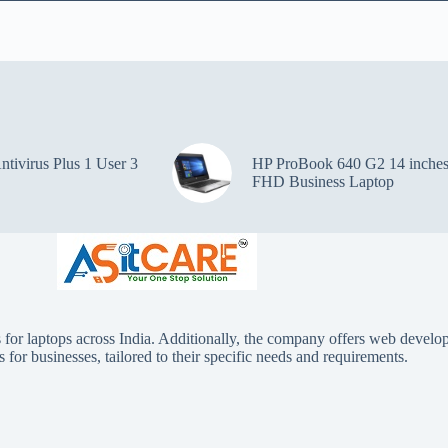
ntivirus Plus 1 User 3
HP ProBook 640 G2 14 inche
FHD Business Laptop
ts for laptops across India. Additionally, the company offers web devel
ns for businesses, tailored to their specific needs and requirements.