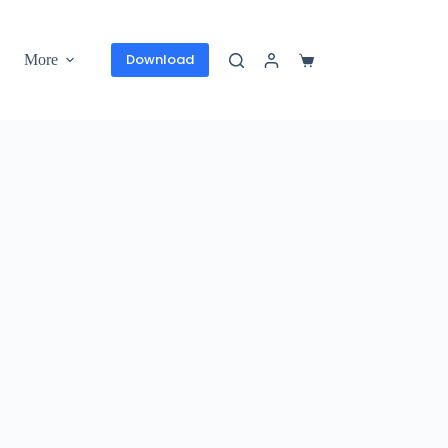
Download
More