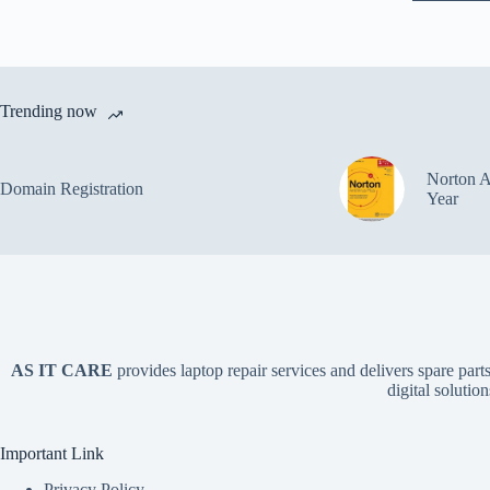
Trending now
Norton A
Domain Registration
Year
AS IT CARE
provides laptop repair services and delivers spare par
digital solutio
Important Link
Privacy Policy