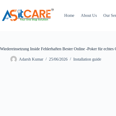
Home
About Us
Our Ser
Wiedereinsetzung Inside Fehlerhaften Bester Online -Poker für echtes 
Adarsh Kumar
25/06/2026
Installation guide