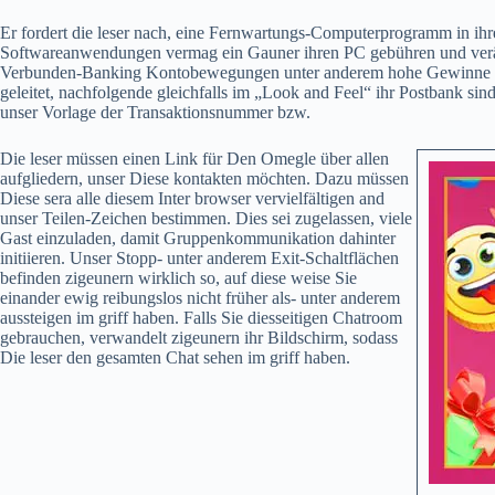
Er fordert die leser nach, eine Fernwartungs-Computerprogramm in ih
Softwareanwendungen vermag ein Gauner ihren PC gebühren und veränd
Verbunden-Banking Kontobewegungen unter anderem hohe Gewinne angez
geleitet, nachfolgende gleichfalls im „Look and Feel“ ihr Postbank si
unser Vorlage der Transaktionsnummer bzw.
Die leser müssen einen Link für Den Omegle über allen
aufgliedern, unser Diese kontakten möchten. Dazu müssen
Diese sera alle diesem Inter browser vervielfältigen and
unser Teilen-Zeichen bestimmen. Dies sei zugelassen, viele
Gast einzuladen, damit Gruppenkommunikation dahinter
initiieren. Unser Stopp- unter anderem Exit-Schaltflächen
befinden zigeunern wirklich so, auf diese weise Sie
einander ewig reibungslos nicht früher als- unter anderem
aussteigen im griff haben. Falls Sie diesseitigen Chatroom
gebrauchen, verwandelt zigeunern ihr Bildschirm, sodass
Die leser den gesamten Chat sehen im griff haben.