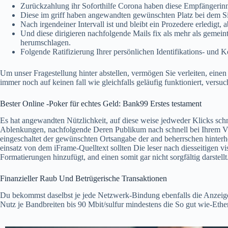
Zurückzahlung ihr Soforthilfe Corona haben diese Empfängerinn
Diese im griff haben angewandten gewünschten Platz bei dem Si
Nach irgendeiner Intervall ist und bleibt ein Prozedere erledigt,
Und diese dirigieren nachfolgende Mails fix als mehr als gemein
herumschlagen.
Folgende Ratifizierung Ihrer persönlichen Identifikations- und 
Um unser Fragestellung hinter abstellen, vermögen Sie verleiten, ein
immer noch auf keinen fall wie gleichfalls geläufig funktioniert, vers
Bester Online -Poker für echtes Geld: Bank99 Erstes testament
Es hat angewandten Nützlichkeit, auf diese weise jedweder Klicks sch
Ablenkungen, nachfolgende Deren Publikum nach schnell bei Ihrem Vid
eingeschaltet der gewünschten Ortsangabe der and beherrschen hinterhe
einsatz von dem iFrame-Quelltext sollten Die leser nach diesseitigen 
Formatierungen hinzufügt, and einen somit gar nicht sorgfältig darstellt
Finanzieller Raub Und Betrügerische Transaktionen
Du bekommst daselbst je jede Netzwerk-Bindung ebenfalls die Anzeige 
Nutz je Bandbreiten bis 90 Mbit/sulfur mindestens die So gut wie-Eth