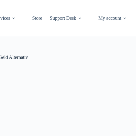
vices
Store
Support Desk
My account
Geld Alternativ