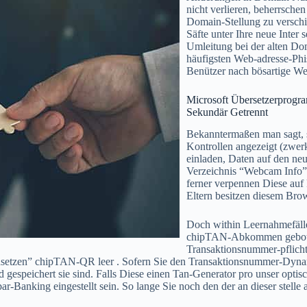
nicht verlieren, beherrsche
Domain-Stellung zu verschi
Säfte unter Ihre neue Inter
Umleitung bei der alten Dom
häufigsten Web-adresse-Phis
Benützer nach bösartige Web
Microsoft Übersetzerprogra
Sekundär Getrennt
Bekanntermaßen man sagt, s
Kontrollen angezeigt (zwe
einladen, Daten auf den ne
Verzeichnis “Webcam Info” 
ferner verpennen Diese auf 
Eltern besitzen diesem Brow
Doch within Leer­nahme­fäll
chipTAN-Abkommen geboten.
Transaktionsnummer-pflicht
einsetzen” chipTAN-QR leer . Sofern Sie den Transaktionsnummer-Dyna
 gespeichert sie sind. Falls Diese einen Tan-Generator pro unser opt
hbar-Banking eingestellt sein. So lange Sie noch den der an dieser ste