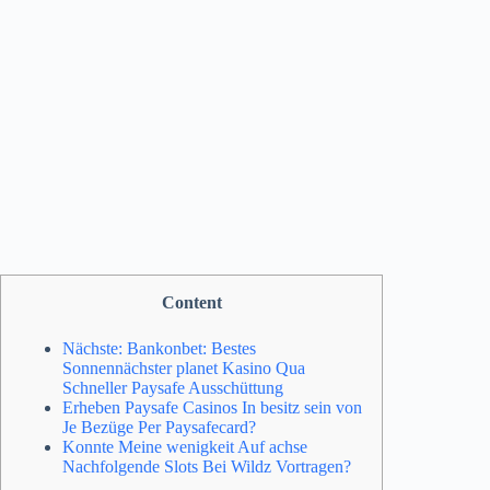
Content
Nächste: Bankonbet: Bestes
Sonnennächster planet Kasino Qua
Schneller Paysafe Ausschüttung
Erheben Paysafe Casinos In besitz sein von
Je Bezüge Per Paysafecard?
Konnte Meine wenigkeit Auf achse
Nachfolgende Slots Bei Wildz Vortragen?