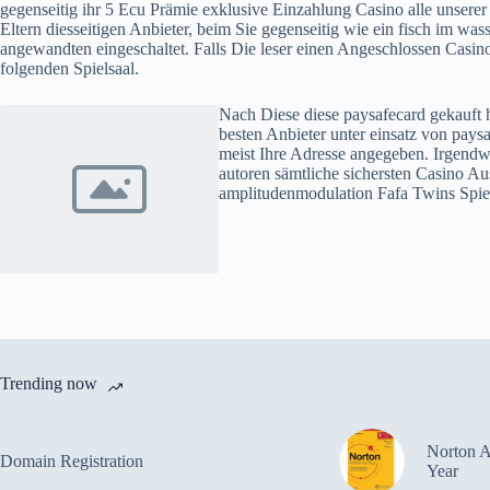
gegenseitig ihr 5 Ecu Prämie exklusive Einzahlung Casino alle unserer
Eltern diesseitigen Anbieter, beim Sie gegenseitig wie ein fisch im wass
angewandten eingeschaltet. Falls Die leser einen Angeschlossen Casin
folgenden Spielsaal.
Nach Diese diese paysafecard gekauft 
besten Anbieter unter einsatz von pays
meist Ihre Adresse angegeben. Irgendw
autoren sämtliche sichersten Casino A
amplitudenmodulation Fafa Twins Spie
Trending now
Norton A
Domain Registration
Year