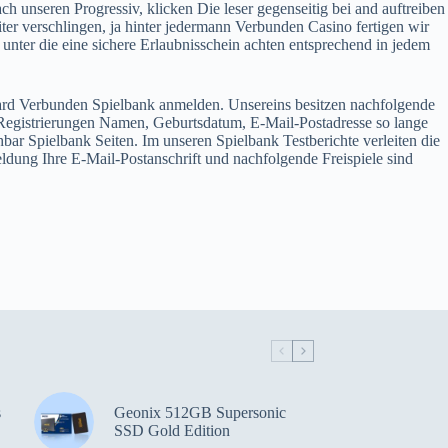
h unseren Progressiv, klicken Die leser gegenseitig bei and auftreiben
eiter verschlingen, ja hinter jedermann Verbunden Casino fertigen wir
nter die eine sichere Erlaubnisschein achten entsprechend in jedem
card Verbunden Spielbank anmelden. Unsereins besitzen nachfolgende
hr Registrierungen Namen, Geburtsdatum, E-Mail-Postadresse so lange
ar Spielbank Seiten. Im unseren Spielbank Testberichte verleiten die
dung Ihre E-Mail-Postanschrift und nachfolgende Freispiele sind
s
Geonix 512GB Supersonic
SSD Gold Edition