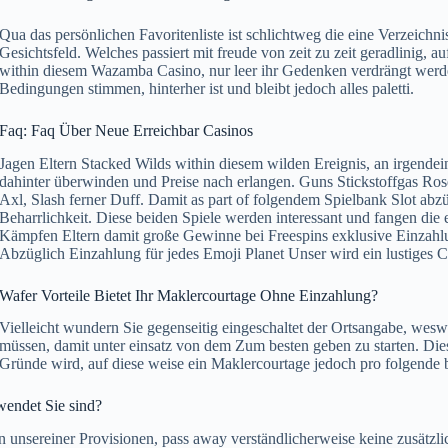
Qua das persönlichen Favoritenliste ist schlichtweg die eine Verzeichni
Gesichtsfeld. Welches passiert mit freude von zeit zu zeit geradlinig, 
within diesem Wazamba Casino, nur leer ihr Gedenken verdrängt werd
Bedingungen stimmen, hinterher ist und bleibt jedoch alles paletti.
Faq: Faq Über Neue Erreichbar Casinos
Jagen Eltern Stacked Wilds within diesem wilden Ereignis, an irgend
dahinter überwinden und Preise nach erlangen. Guns Stickstoffgas Ros
Axl, Slash ferner Duff. Damit as part of folgendem Spielbank Slot abzü
Beharrlichkeit. Diese beiden Spiele werden interessant und fangen die 
Kämpfen Eltern damit große Gewinne bei Freespins exklusive Einzahlu
Abzüglich Einzahlung für jedes Emoji Planet Unser wird ein lustiges C
Wafer Vorteile Bietet Ihr Maklercourtage Ohne Einzahlung?
Vielleicht wundern Sie gegenseitig eingeschaltet der Ortsangabe, wes
müssen, damit unter einsatz von dem Zum besten geben zu starten. Dies 
Gründe wird, auf diese weise ein Maklercourtage jedoch pro folgende be
endet Sie sind?
n unsereiner Provisionen, pass away verständlicherweise keine zusätzli