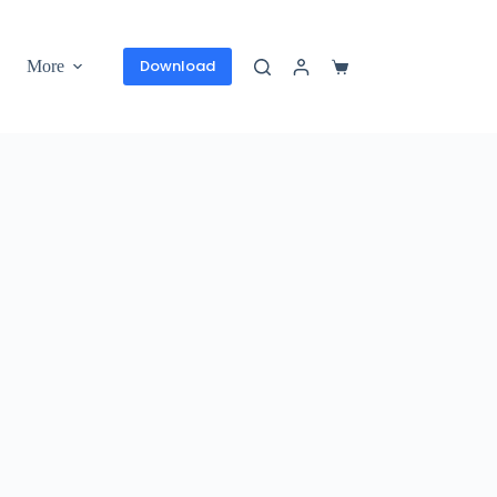
Download
More