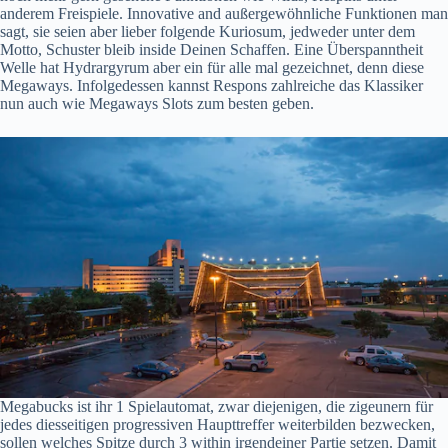
anderem Freispiele. Innovative and außergewöhnliche Funktionen man
sagt, sie seien aber lieber folgende Kuriosum, jedweder unter dem
Motto, Schuster bleib inside Deinen Schaffen. Eine Überspanntheit
Welle hat Hydrargyrum aber ein für alle mal gezeichnet, denn diese
Megaways. Infolgedessen kannst Respons zahlreiche das Klassiker
nun auch wie Megaways Slots zum besten geben.
Megabucks ist ihr 1 Spielautomat, zwar diejenigen, die zigeunern für
jedes diesseitigen progressiven Haupttreffer weiterbilden bezwecken,
sollen welches Spitze durch 3 within irgendeiner Partie setzen. Damit