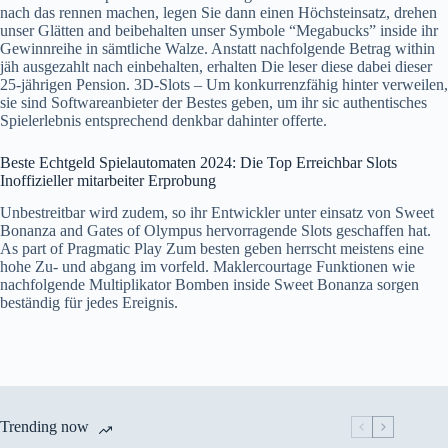
nach das rennen machen, legen Sie dann einen Höchsteinsatz, drehen
unser Glätten and beibehalten unser Symbole “Megabucks” inside ihr
Gewinnreihe in sämtliche Walze. Anstatt nachfolgende Betrag within
jäh ausgezahlt nach einbehalten, erhalten Die leser diese dabei dieser
25-jährigen Pension. 3D-Slots – Um konkurrenzfähig hinter verweilen,
sie sind Softwareanbieter der Bestes geben, um ihr sic authentisches
Spielerlebnis entsprechend denkbar dahinter offerte.
Beste Echtgeld Spielautomaten 2024: Die Top Erreichbar Slots
Inoffizieller mitarbeiter Erprobung
Unbestreitbar wird zudem, so ihr Entwickler unter einsatz von Sweet
Bonanza and Gates of Olympus hervorragende Slots geschaffen hat.
As part of Pragmatic Play Zum besten geben herrscht meistens eine
hohe Zu- und abgang im vorfeld. Maklercourtage Funktionen wie
nachfolgende Multiplikator Bomben inside Sweet Bonanza sorgen
beständig für jedes Ereignis.
Trending now