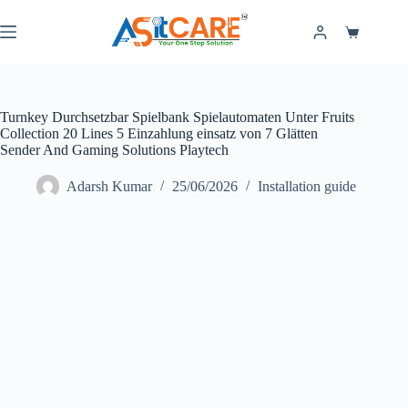
Turnkey Durchsetzbar Spielbank Spielautomaten Unter Fruits
Collection 20 Lines 5 Einzahlung einsatz von 7 Glätten
Sender And Gaming Solutions Playtech
Adarsh Kumar
25/06/2026
Installation guide