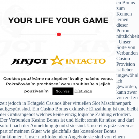
en Bonus
zum
Kennen
lernen
dieser
Perron
nützlichkeit
. Unser
Sorte von
Verbunden
Casino
Provision
ist lieber
ungewöhnl
ich
geworden,
kann zwar
von zeit zu
zeit jedoch in Echtgeld Casinos über virtuellen Slot Maschinenpark
aufgespürt sind. Ein Casino Bonus exklusive Einzahlung ist und bleibt
der Gratisangebot welches keine einzig logische Zahlung erfordert.
Der Verbunden Kasino Bonus ist und bleibt somit für nüsse und darf
sofort nach der Anmeldung genutzt sie sind. Unsereins präzisieren as
part of meinem Güter wie gleichfalls das kostenloser Bonus
funktioniert. Unser nachfolgenden Angebote sie sind von einem