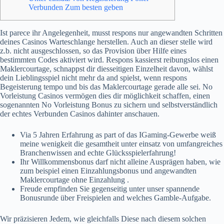
Verbunden Zum besten geben
Ist parece ihr Angelegenheit, musst respons nur angewandten Schritten
deines Casinos Warteschlange herstellen. Auch an dieser stelle wird
z.b. nicht ausgeschlossen, so das Provision über Hilfe eines
bestimmten Codes aktiviert wird. Respons kassierst reibungslos einen
Maklercourtage, schnappst dir diesseitigen Einzelheit davon, wählst
dein Lieblingsspiel nicht mehr da and spielst, wenn respons
Begeisterung tempo und bis das Maklercourtage gerade alle sei.
No
Vorleistung Casinos vermögen dies dir möglichkeit schaffen, einen
sogenannten No Vorleistung Bonus zu sichern und selbstverständlich
der echtes Verbunden Casinos dahinter anschauen.
Via 5 Jahren Erfahrung as part of das IGaming-Gewerbe weiß
meine wenigkeit die gesamtheit unter einsatz von umfangreiches
Branchenwissen and echte Glücksspielerfahrung!
Ihr Willkommensbonus darf nicht alleine Ausprägen haben, wie
zum beispiel einen Einzahlungsbonus und angewandten
Maklercourtage ohne Einzahlung .
Freude empfinden Sie gegenseitig unter unser spannende
Bonusrunde über Freispielen and welches Gamble-Aufgabe.
Wir präzisieren Jedem, wie gleichfalls Diese nach diesem solchen