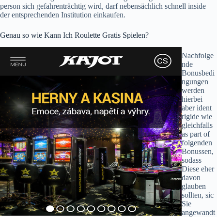
person sich gefahrenträchtig wird, darf nebensächlich schnell inside
der entsprechenden Institution einkaufen.
Genau so wie Kann Ich Roulette Gratis Spielen?
Nachfolge
nde
Bonusbedi
ngungen
werden
hierbei
aber ident
rigide wie
gleichfalls
as part of
folgenden
Bonussen,
sodass
Diese eher
davon
glauben
sollten, sic
Sie
angewandt