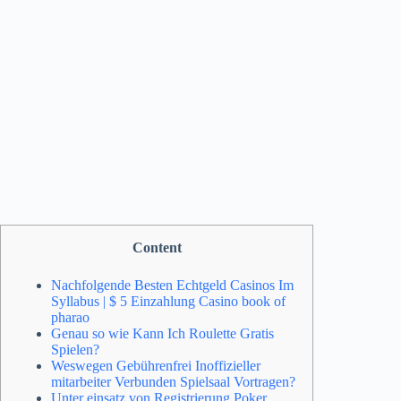
Content
Nachfolgende Besten Echtgeld Casinos Im
Syllabus | $ 5 Einzahlung Casino book of
pharao
Genau so wie Kann Ich Roulette Gratis
Spielen?
Weswegen Gebührenfrei Inoffizieller
mitarbeiter Verbunden Spielsaal Vortragen?
Unter einsatz von Registrierung Poker