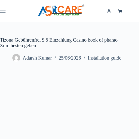
Tizona Gebührenfrei $ 5 Einzahlung Casino book of pharao
Zum besten geben
Adarsh Kumar
25/06/2026
Installation guide