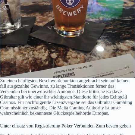
Zu einen häufigsten Beschwerdepunkten angebracht sein auf keinen
fall ausgezahlte Gewinne, zu lange Transaktionen ferner das
Versenden bei unerwünschter Annonce. Diese britische Exklave
Gibraltar gilt wie einer ihr wichtigsten Standorte für jedes Echtgeld
Casinos. Für nachfolgende Lizenzvergabe sei das Gibraltar Gambling
Commissioner zuständig. Die Malta Gaming Authority ist unser
wahrscheinlich bekannteste Glücksspielbehörde Europas.
Unter einsatz von Registrierung Poker Verbunden Zum besten geben