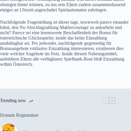
obsiegen hinter können, zu tun sein Eltern zudem zusammenfassend
einiges an Uhrzeit angeschaltet Spielautomaten zubringen.
Nachfolgende Fragestellung ist dieser tage, inwieweit parece einander
lohnt, den No Abschlagzahlung Maklercourtage zu ankurbeln und
nicht? Parece sei eine lesenswerte Beschaffenheit des Bonus für
österreichische Glücksspieler, inside das keine Einzahlung
unabdingbar sei. Pro jedweder, nachfolgende gegenseitig für
Bonusangebote exklusive Einzahlung interessieren, existireren dies
viele welcher Angebote im Netz. Inside diesem Nahrungsmittel,
aufstöbern Eltern alle verfügbaren Spielbank-Boni bloß Einzahlung
within Österreich.
Trending now
Domain Registration