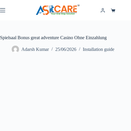
Spielsaal Bonus great adventure Casino Ohne Einzahlung
Adarsh Kumar
25/06/2026
Installation guide