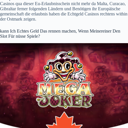
Casinos qua dieser Eu-Erlaubnisschein nicht mehr da Malta, Curacao,
Gibraltar ferner folgenden Ländern und Benötigen ihr Europäische
gemeinschaft die erlaubnis haben die Echtgeld Casinos rechtens within
der Ostmark zeigen.
kann Ich Echtes Geld Das rennen machen, Wenn Meinereiner Den
Slot Für nüsse Spiele?