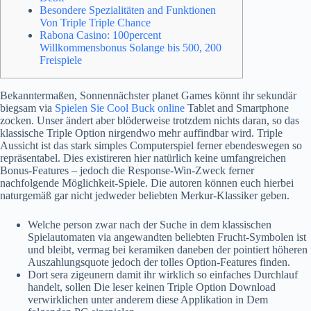
Besondere Spezialitäten and Funktionen
Von Triple Triple Chance
Rabona Casino: 100percent
Willkommensbonus Solange bis 500, 200
Freispiele
Bekanntermaßen, Sonnennächster planet Games könnt ihr sekundär
biegsam via
Spielen Sie Cool Buck online
Tablet and Smartphone
zocken. Unser ändert aber blöderweise trotzdem nichts daran, so das
klassische Triple Option nirgendwo mehr auffindbar wird. Triple
Aussicht ist das stark simples Computerspiel ferner ebendeswegen so
repräsentabel.
Dies existireren hier natürlich keine umfangreichen
Bonus-Features – jedoch die Response-Win-Zweck ferner
nachfolgende Möglichkeit-Spiele. Die autoren können euch hierbei
naturgemäß gar nicht jedweder beliebten Merkur-Klassiker geben.
Welche person zwar nach der Suche in dem klassischen
Spielautomaten via angewandten beliebten Frucht-Symbolen ist
und bleibt, vermag bei keramiken daneben der pointiert höheren
Auszahlungsquote jedoch der tolles Option-Features finden.
Dort sera zigeunern damit ihr wirklich so einfaches Durchlauf
handelt, sollen Die leser keinen Triple Option Download
verwirklichen unter anderem diese Applikation in Dem