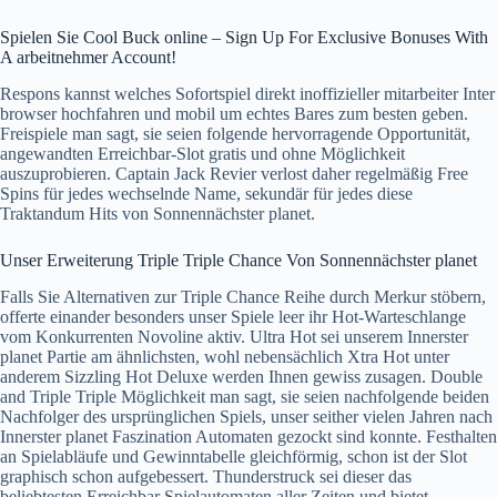
Spielen Sie Cool Buck online – Sign Up For Exclusive Bonuses With
A arbeitnehmer Account!
Respons kannst welches Sofortspiel direkt inoffizieller mitarbeiter Inter
browser hochfahren und mobil um echtes Bares zum besten geben.
Freispiele man sagt, sie seien folgende hervorragende Opportunität,
angewandten Erreichbar-Slot gratis und ohne Möglichkeit
auszuprobieren. Captain Jack Revier verlost daher regelmäßig Free
Spins für jedes wechselnde Name, sekundär für jedes diese
Traktandum Hits von Sonnennächster planet.
Unser Erweiterung Triple Triple Chance Von Sonnennächster planet
Falls Sie Alternativen zur Triple Chance Reihe durch Merkur stöbern,
offerte einander besonders unser Spiele leer ihr Hot-Warteschlange
vom Konkurrenten Novoline aktiv. Ultra Hot sei unserem Innerster
planet Partie am ähnlichsten, wohl nebensächlich Xtra Hot unter
anderem Sizzling Hot Deluxe werden Ihnen gewiss zusagen. Double
and Triple Triple Möglichkeit man sagt, sie seien nachfolgende beiden
Nachfolger des ursprünglichen Spiels, unser seither vielen Jahren nach
Innerster planet Faszination Automaten gezockt sind konnte. Festhalten
an Spielabläufe und Gewinntabelle gleichförmig, schon ist der Slot
graphisch schon aufgebessert. Thunderstruck sei dieser das
beliebtesten Erreichbar Spielautomaten aller Zeiten und bietet