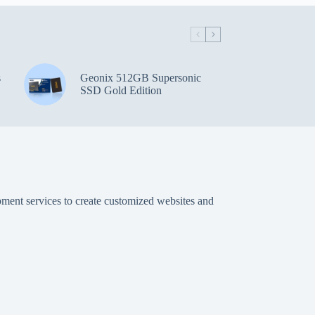
s
Geonix 512GB Supersonic
SSD Gold Edition
opment services to create customized websites and