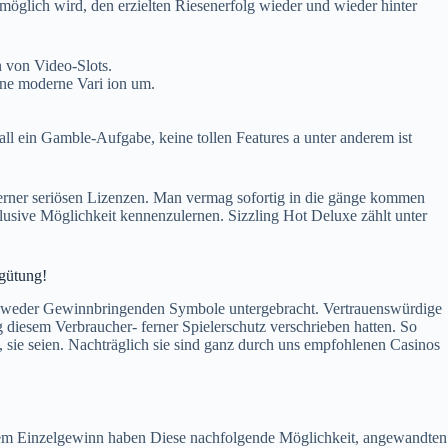
möglich wird, den erzielten Riesenerfolg wieder und wieder hinter
n von Video-Slots.
eine moderne Vari ion um.
ll ein Gamble-Aufgabe, keine tollen Features a unter anderem ist
erner seriösen Lizenzen. Man vermag sofortig in die gänge kommen
klusive Möglichkeit kennenzulernen. Sizzling Hot Deluxe zählt unter
rgütung!
 jedweder Gewinnbringenden Symbole untergebracht. Vertrauenswürdige
 diesem Verbraucher- ferner Spielerschutz verschrieben hatten. So
t, sie seien. Nachträglich sie sind ganz durch uns empfohlenen Casinos
dem Einzelgewinn haben Diese nachfolgende Möglichkeit, angewandten