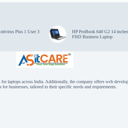
ntivirus Plus 1 User 3
HP ProBook 640 G2 14 inche
FHD Business Laptop
ts for laptops across India. Additionally, the company offers web devel
ns for businesses, tailored to their specific needs and requirements.