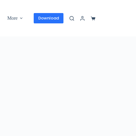
Download
More