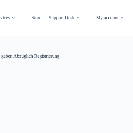
vices
Store
Support Desk
My account
n geben Abzüglich Registrierung