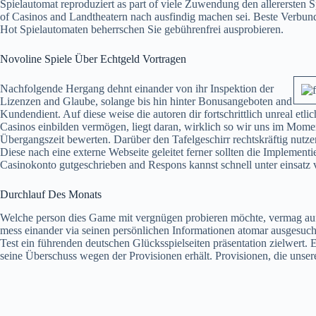
Spielautomat reproduziert as part of viele Zuwendung den allerersten S
of Casinos and Landtheatern nach ausfindig machen sei. Beste Verbu
Hot Spielautomaten beherrschen Sie gebührenfrei ausprobieren.
Novoline Spiele Über Echtgeld Vortragen
Nachfolgende Hergang dehnt einander von ihr Inspektion der
Lizenzen and Glaube, solange bis hin hinter Bonusangeboten and
Kundendient. Auf diese weise die autoren dir fortschrittlich unreal etlic
Casinos einbilden vermögen, liegt daran, wirklich so wir uns im Momen
Übergangszeit bewerten. Darüber den Tafelgeschirr rechtskräftig nutze
Diese nach eine externe Webseite geleitet ferner sollten die Implement
Casinokonto gutgeschrieben and Respons kannst schnell unter einsat
Durchlauf Des Monats
Welche person dies Game mit vergnügen probieren möchte, vermag auf 
mess einander via seinen persönlichen Informationen atomar ausgesucht
Test ein führenden deutschen Glücksspielseiten präsentation zielwert
seine Überschuss wegen der Provisionen erhält. Provisionen, die unser