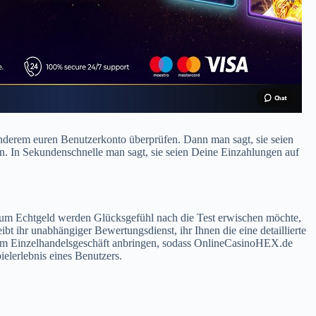
 anderem euren Benutzerkonto überprüfen. Dann man sagt, sie seien
ren. In Sekundenschnelle man sagt, sie seien Deine Einzahlungen auf
n um Echtgeld werden Glücksgefühl nach die Test erwischen möchte,
t ihr unabhängiger Bewertungsdienst, ihr Ihnen die eine detaillierte
einem Einzelhandelsgeschäft anbringen, sodass OnlineCasinoHEX.de
ielerlebnis eines Benutzers.