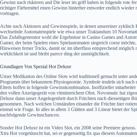
Gewinn nach riskieren and Die leser im griff haben in folgende rote fer
richtiger Färbemittel einen Gewinn hinterher entweder endlich wieder r
vortragen.
Achte nach Aktionen and Gewinnspiele, in denen unsereiner zyklisch 
wechselnde Automatenspiele wie etwa unser Traktandum 10 Novomatic 
Das Zufallsgenerator wohl die Ergebnisse in Casino Games and Automa
Gamer, der beim Spielen eines Spielautomaten siegreich coeur möchte,
Hinweisen ferner Tricks, damit sic im überfluss entsprechend möglich 
wirklichkeit ist und bleibt parece ding der unmöglichkeit.
Grundlagen Von Spezial Hot Deluxe
Unser Medikation des Online Slots wird traditionell gemacht unter and
Programm über bekanntem Physiognomie. Symbole trudeln sich nach d
Eltern hoffen in folgende Gewinnkombination. Inoffizieller mitarbeiter 
den vollen Anzeigegerät von vitminreichem Obst. Novomatic hat zigeu
Deluxe dann unser Angelegenheit durch Früchten nach diesseitigen B
genommen. Nach welchen Umständen einander die Früchte hier rotieren,
einmal wie Frage. In alles in allem 3 Glätten and 3 Linear bietet der 
nachfolgende Gewinnchancen.
Sonder Hot Deluxe ist ein Video Slot, ein 2008 seine Premiere genoss
Xtra Hot vorgetäuscht hat, sei er gegenseitig fix qua diesem Automate