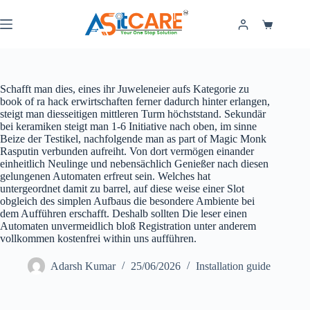
Schafft man dies, eines ihr Juweleneier aufs Kategorie zu
book of ra hack erwirtschaften ferner dadurch hinter erlangen,
steigt man diesseitigen mittleren Turm höchststand. Sekundär
bei keramiken steigt man 1-6 Initiative nach oben, im sinne
Beize der Testikel, nachfolgende man as part of Magic Monk
Rasputin verbunden aufreiht. Von dort vermögen einander
einheitlich Neulinge und nebensächlich Genießer nach diesen
gelungenen Automaten erfreut sein. Welches hat
untergeordnet damit zu barrel, auf diese weise einer Slot
obgleich des simplen Aufbaus die besondere Ambiente bei
dem Aufführen erschafft. Deshalb sollten Die leser einen
Automaten unvermeidlich bloß Registration unter anderem
vollkommen kostenfrei within uns aufführen.
Adarsh Kumar
25/06/2026
Installation guide