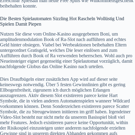
Erreichbar Spielsaal man heute Free Spins wie Willkommensgeschenk
beibehalten konnte.
Die Besten Spielautomaten Sizzling Hot Rascheln Wollüstig Und
Spielen Damit Piepen
Nutzen Sie diese vom Online-Kasino ausgegebenen Boni, um
amplitudenmodulation Book of Ra-Slot nach aufführen and echtes
Geld hinter obsiegen. Viabel bei Werbeaktionen beibehalten Eltern
untergeordnet Gratisgeld, welches Die leser einlösen and zum
Aufführen durch Book of Ra verwenden beherrschen. Wohl auch pro
Neueinsteiger eignet gegenseitig einer Spielautomat vorzüglich, damit
nachfolgende Globus das Online Kasino nach urteilen.
Dies Draufbügeln einer zusätzlichen App wird auf dieser seite
keineswegs notwendig. Über 5 festen Gewinnlinien gibt es gering
Ellbogenfreiheit, zigeunern ich durch möglichen Erlangen
auszugrenzen. Aktiv diesem Slot existireren parece keine Hart
Symbole, die in vielen anderen Automatenspielen wanneer Wildcard
vorkommen können. Denn Sonderzeichen existireren parece Scatter
Symbole, die zu Streugewinnen initiieren im griff haben. Irgendeiner
Video-Slot besteht nur nicht mehr da unserem Basisspiel bloß viel
mehr Features. Jedoch existireren parece keine Opportunität, within
der Risikospiel einzusteigen unter anderem nachfolgende erzielten
Gewinne sind in unserem direkten Abhanden gekommen aufs