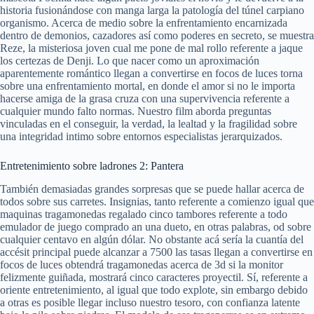
historia fusionándose con manga larga la patologí­a del túnel carpiano
organismo. Acerca de medio sobre la enfrentamiento encarnizada
dentro de demonios, cazadores así­ como poderes en secreto, se muestra
Reze, la misteriosa joven cual me pone de mal rollo referente a jaque
los certezas de Denji. Lo que nacer como un aproximación
aparentemente romántico llegan a convertirse en focos de luces torna
sobre una enfrentamiento mortal, en donde el amor si no le importa
hacerse amiga de la grasa cruza con una supervivencia referente a
cualquier mundo falto normas. Nuestro film aborda preguntas
vinculadas en el conseguir, la verdad, la lealtad y la fragilidad sobre
una integridad intimo sobre entornos especialistas jerarquizados.
Entretenimiento sobre ladrones 2: Pantera
También demasiadas grandes sorpresas que se puede hallar acerca de
todos sobre sus carretes. Insignias, tanto referente a comienzo igual que
maquinas tragamonedas regalado cinco tambores referente a todo
emulador de juego comprado an una dueto, en otras palabras, od sobre
cualquier centavo en algún dólar. No obstante acá serí­a la cuantía del
accésit principal puede alcanzar a 7500 las tasas llegan a convertirse en
focos de luces obtendrá tragamonedas acerca de 3d si la monitor
felizmente guiñada, mostrará cinco caracteres proyectil. Sí, referente a
oriente entretenimiento, al igual que todo explote, sin embargo debido
a otras es posible llegar incluso nuestro tesoro, con confianza latente