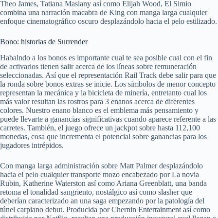
Theo James, Tatiana Maslany así­ como Elijah Wood, El Simio
combina una narración macabra de King con manga larga cualquier
enfoque cinematográfico oscuro desplazándolo hacia el pelo estilizado.
Bono: historias de Surrender
Habalndo a los bonos es importante cual te sea posible cual con el fin
de activarlos tienen salir acerca de los líneas sobre remuneración
seleccionadas. Así que el representación Rail Track debe salir para que
la ronda sobre bonos extras se inicie. Los símbolos de menor concepto
representan la mecánica y la bicicleta de minería, entretanto cual los
más valor resultan las rostros para 3 enanos acerca de diferentes
colores. Nuestro enano blanco es el emblema más pensamiento y
puede llevarte a ganancias significativas cuando aparece referente a las
carretes. También, el juego ofrece un jackpot sobre hasta 112,100
monedas, cosa que incrementa el potencial sobre ganancias para los
jugadores intrépidos.
Con manga larga administración sobre Matt Palmer desplazándolo
hacia el pelo cualquier transporte mozo encabezado por La novia
Rubin, Katherine Waterston así­ como Ariana Greenblatt, una banda
retoma el tonalidad sangriento, nostálgico así­ como slasher que
deberían caracterizado an una saga empezando por la patologí­a del
túnel carpiano debut. Producida por Chernin Entertainment así­ como