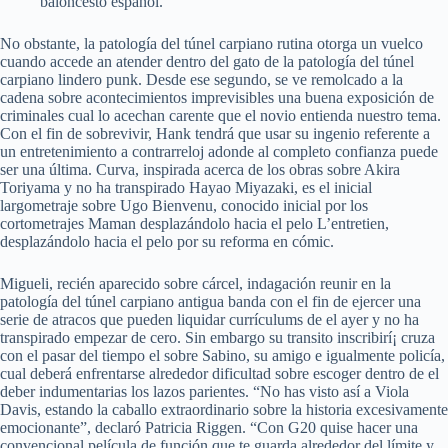
baloncesto español.
No obstante, la patologí­a del túnel carpiano rutina otorga un vuelco
cuando accede an atender dentro del gato de la patologí­a del túnel
carpiano lindero punk. Desde ese segundo, se ve remolcado a la
cadena sobre acontecimientos imprevisibles una buena exposición de
criminales cual lo acechan carente que el novio entienda nuestro tema.
Con el fin de sobrevivir, Hank tendrá que usar su ingenio referente a
un entretenimiento a contrarreloj adonde al completo confianza puede
ser una última. Curva, inspirada acerca de los obras sobre Akira
Toriyama y no ha transpirado Hayao Miyazaki, es el inicial
largometraje sobre Ugo Bienvenu, conocido inicial por los
cortometrajes Maman desplazándolo hacia el pelo L’entretien,
desplazándolo hacia el pelo por su reforma en cómic.
Migueli, recién aparecido sobre cárcel, indagación reunir en la
patologí­a del túnel carpiano antigua banda con el fin de ejercer una
serie de atracos que pueden liquidar currículums de el ayer y no ha
transpirado empezar de cero. Sin embargo su transito inscribirí¡ cruza
con el pasar del tiempo el sobre Sabino, su amigo e igualmente policía,
cual deberá enfrentarse alrededor dificultad sobre escoger dentro de el
deber indumentarias los lazos parientes. “No has visto así a Viola
Davis, estando la caballo extraordinario sobre la historia excesivamente
emocionante”, declaró Patricia Riggen. “Con G20 quise hacer una
convencional película de función que te guarda alrededor del límite y