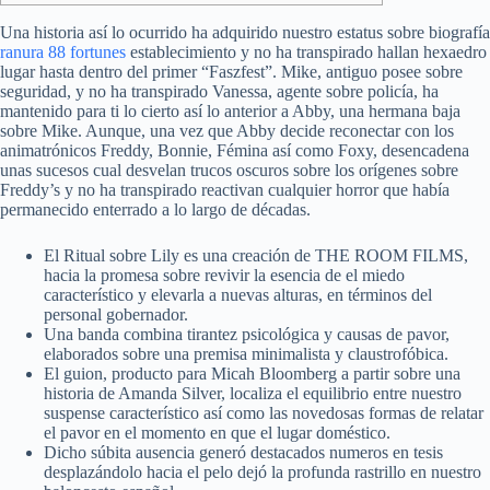
Una historia así­ lo ocurrido ha adquirido nuestro estatus sobre biografía
ranura 88 fortunes
establecimiento y no ha transpirado hallan hexaedro
lugar hasta dentro del primer “Faszfest”. Mike, antiguo posee sobre
seguridad, y no ha transpirado Vanessa, agente sobre policía, ha
mantenido para ti lo cierto así­ lo anterior a Abby, una hermana baja
sobre Mike.
Aunque, una vez que Abby decide reconectar con los
animatrónicos Freddy, Bonnie, Fémina así­ como Foxy, desencadena
unas sucesos cual desvelan trucos oscuros sobre los orígenes sobre
Freddy’s y no ha transpirado reactivan cualquier horror que había
permanecido enterrado a lo largo de décadas.
El Ritual sobre Lily es una creación de THE ROOM FILMS,
hacia la promesa sobre revivir la esencia de el miedo
característico y elevarla a nuevas alturas, en términos del
personal gobernador.
Una banda combina tirantez psicológica y causas de pavor,
elaborados sobre una premisa minimalista y claustrofóbica.
El guion, producto para Micah Bloomberg a partir sobre una
historia de Amanda Silver, localiza el equilibrio entre nuestro
suspense característico así­ como las novedosas formas de relatar
el pavor en el momento en que el lugar doméstico.
Dicho súbita ausencia generó destacados numeros en tesis
desplazándolo hacia el pelo dejó la profunda rastrillo en nuestro