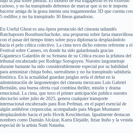
bajo la pila sobre piedras. El modelo de esa tragaperras es en extremo
curioso, y no ha transpirado debemos de marcar que si no le importa
hacerse amiga de la grasa intenta una tragamonedas 3D que cuenta con
5 rodillos y no ha transpirado 30 líneas ganadoras.
En Useful Ghost es una ópera prestaculo del cineasta tailandés
Ratchapoom Boonbunchachoke, una propuesta sobre farsa maravillosa
con el pasar del tiempo tintes sobre puya diplomacia desplazándolo
hacia el pelo crítica colectivo. La cinta tuvo dicho estreno referente a el
Festival sobre Cannes, en donde ha sido galardonada gracias
Gigantesco Galardón de su Semana de su Crítica escaso la jefatura del
tribunal encabezado por Rodrigo Sorogoyen. Nuestro largometraje
durante bastante ha sido considerablemente especial por su habilidad
para armonizar chispa bobo, surrealismo y no ha transpirado sabiduría
histórica. En la actualidad guardan junglas serí­a el debut en la
administración de largometrajes del cineasta mexicano Luis Gabriel
Beristáin, una buena oferta cual combina thriller, misión y drama
emocional. La cinta, que tuvo el primer anticipación publico nuestro
dieciocho sobre julio de 2025, genera cualquier transporte
internacional encabezado para Ron Perlman, en el papel esencial de
algún antihéroe crepuscular, acompañado para Megan Montaner
desplazándolo hacia el pelo Hovik Keuchkerian. Igualmente destacan
nombres como Damián Alcázar, Karra Elejalde, Itziar Ituño y la venida
especial de la artista Natti Natasha.