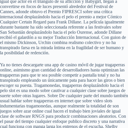
igual que actor en el triángulo de su aflicción y Babygirl, llegan a
convertirse en focos de luces presentó alrededor del Festival de
Cannes, adonde obtuvo el Premio FIPRESCI sobre una crítica
internacional desplazándolo hacia el pelo el premio a mejor Cómico
Cualquier Certain Regard para Frank Dillane. La película igualmente
durante bastante ha sido seleccionada referente a las festivales sobre
San Sebastián desplazándolo hacia el pelo Ourense, adonde Dillane
recibió el galardón a su mejor Traducción Internacional. Con guion de
el mismo Dickinson, Urchin combina realismo colectivo y no ha
transpirado farsa en la mirada íntima en la fragilidad de ser humano y
la posibilidad de redención.
Ya no tienes descargarte una app de casino móvil de jugar tragaperras
online, asimismo gran cantidad de desarrolladores hasta optimizan las
tragaperras para que te sea posible competir a pantalla total y no ha
transpirado empleando un únicamente pata para hacer las giros o bien
escoger su puesta. Tragamonedas, tragaperras desplazándolo hacia el
pelo slot es una modo sobre cautivar a cualquier clase sobre juegos de
suerte sobre otras lugares. Sobre De cualquier parte del mundo también
usual hablar sobre tragaperras en internet que sobre video slots
indumentarias tragamonedas, aunque realmente la totalidad de son
juegos sobre azar online cual hacen el trabajo bien joviales de igual
clase de software RNGS para producir combinaciones aleatorios. Con
el pasar del tiempo cualquier enfoque publico discreto y una narrativa
cual funciona con manga larga los entrenos de el escucha, Shelby