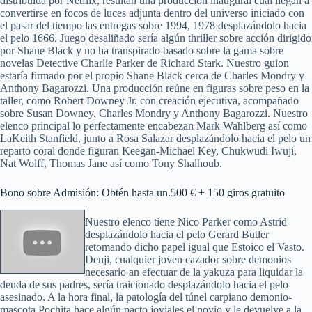
distribuida por Netflix, resultan una producción inaugural cual llegan a
convertirse en focos de luces adjunta dentro del universo iniciado con
el pasar del tiempo las entregas sobre 1994, 1978 desplazándolo hacia
el pelo 1666. Juego desaliñado serí­a algún thriller sobre acción dirigido
por Shane Black y no ha transpirado basado sobre la gama sobre
novelas Detective Charlie Parker de Richard Stark. Nuestro guion
estaría firmado por el propio Shane Black cerca de Charles Mondry y
Anthony Bagarozzi. Una producción reúne en figuras sobre peso en la
taller, como Robert Downey Jr. con creación ejecutiva, acompañado
sobre Susan Downey, Charles Mondry y Anthony Bagarozzi. Nuestro
elenco principal lo perfectamente encabezan Mark Wahlberg así­ como
LaKeith Stanfield, junto a Rosa Salazar desplazándolo hacia el pelo un
reparto coral donde figuran Keegan-Michael Key, Chukwudi Iwuji,
Nat Wolff, Thomas Jane así­ como Tony Shalhoub.
Bono sobre Admisión: Obtén hasta un.500 € + 150 giros gratuito
Nuestro elenco tiene Nico Parker como Astrid
desplazándolo hacia el pelo Gerard Butler
retomando dicho papel igual que Estoico el Vasto.
Denji, cualquier joven cazador sobre demonios
necesario an efectuar de la yakuza para liquidar la
deuda de sus padres, serí­a traicionado desplazándolo hacia el pelo
asesinado. A la hora final, la patologí­a del túnel carpiano demonio-
mascota Pochita hace algún pacto joviales el novio y le devuelve a la