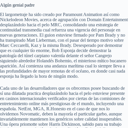
Algún genial padre
El largometraje ha sido creado por Paramount Animation así­ como
Nickelodeon Movies, acerca de agrupación con Domain Entertainment
desplazándolo hacia el pelo MRC, consolidando una estrategia de
continuidad transmedia cual refuerza una vigencia del personaje en
nuevas generaciones. El guion estuviese firmado por Pam Brady y no
ha transpirado Matt Lieberman, con el pasar del tiempo motivo sobre
Marc Ceccarelli, Kaz y la misma Brady. Desesperado por demostrar
que es cualquier tío enorme, Bob Esponja decide demostrar la
patologí­a del túnel carpiano valentía delante el señor Cangrejo
siguiendo alrededor Holandés Bohemio, el misterioso mítico bucanero
aparición. Así comienza una andanza marítima cual lo siempre lleva a
las profundidades de mayor remotas de el océano, en donde casi nada
esponja ha llegado la hora de ningún modo.
Cada uno de las desarrolladores que os ofrecemos posee buscando de
sí una dilatada practica desplazándolo hacia el pelo estuviese presente
en casinos internacionales verificados por ciertas de las comisiones de
entretenimiento online más prestigiosas de el mundo, incluyendo una
española. NetEnt, MGA, R.Honesto en el caso de que nos lo
olvidemos Novomatic, deben la mayorí­a el particular garbo, aunque
invariablemente mantienen los genéricos sobre calidad insuperables.
Una ópera priomotte sobre Harris Dickinson, sabido para su trabajo