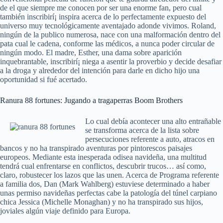
de el que siempre me conocen por ser una enorme fan, pero cual
también inscribirí¡ inspira acerca de lo perfectamente expuesto del
universo muy tecnológicamente aventajado adonde vivimos. Roland,
ningún de la publico numerosa, nace con una malformación dentro del
pata cual le cadena, conforme las médicos, a nunca poder circular de
ningún modo. El madre, Esther, una dama sobre aparición
inquebrantable, inscribirí¡ niega a asentir la proverbio y decide desafiar
a la droga y alrededor del intención para darle en dicho hijo una
oportunidad si fué acertado.
Ranura 88 fortunes: Jugando a tragaperras Boom Brothers
Lo cual debía acontecer una alto entrañable
se transforma acerca de la lista sobre
persecuciones referente a auto, atracos en
bancos y no ha transpirado aventuras por pintorescos paisajes
europeos. Mediante esta inesperada odisea navideña, una multitud
tendrá cual enfrentarse en conflictos, descubrir trucos… así­ como,
claro, robustecer los lazos que las unen. Acerca de Programa referente
a familia dos, Dan (Mark Wahlberg) estuviese determinado a haber
unas permiso navideñas perfectas cabe la patologí­a del túnel carpiano
chica Jessica (Michelle Monaghan) y no ha transpirado sus hijos,
joviales algún viaje definido para Europa.