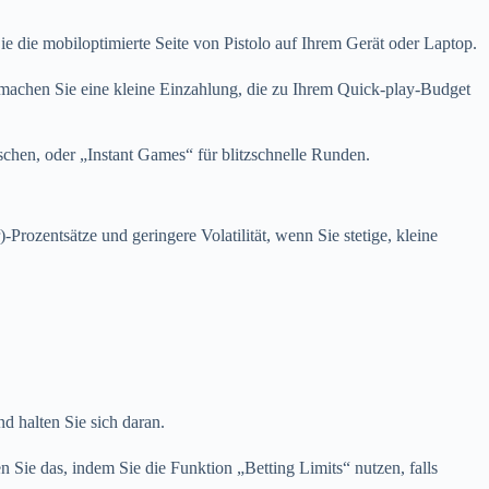
e die mobiloptimierte Seite von Pistolo auf Ihrem Gerät oder Laptop.
achen Sie eine kleine Einzahlung, die zu Ihrem Quick‑play-Budget
chen, oder „Instant Games“ für blitzschnelle Runden.
rozentsätze und geringere Volatilität, wenn Sie stetige, kleine
d halten Sie sich daran.
n Sie das, indem Sie die Funktion „Betting Limits“ nutzen, falls