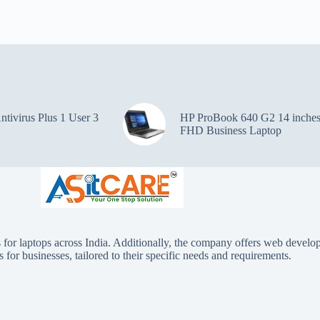
ntivirus Plus 1 User 3
HP ProBook 640 G2 14 inche
FHD Business Laptop
ts for laptops across India. Additionally, the company offers web devel
ns for businesses, tailored to their specific needs and requirements.