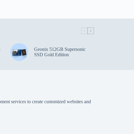
s
Geonix 512GB Supersonic
SSD Gold Edition
opment services to create customized websites and