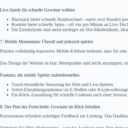
Live-Spiele für schnelle Gewinne wählen
Blackjack bietet schnelle Handwechsel—meist zwei Runden pro
Roulette bietet schnelle Spins—oft vier pro Minute an Live‑Tisc
Die Einsatzlimits sind meist niedriger als Slot‑Mindestlimits, idea
7. Mobile Momentum: Überall und jederzeit spielen
Pistolos vollständig responsive Mobile‑Erlebnis bedeutet, dass Sie ei
Das Design der Website ist klar; Menüpunkte sind leicht anzutippen, 
Features, die mobile Spieler zufriedenstellen
Touch‑freundliche Steuerung bei Slots und Live‑Spielen.
Sofort‑Einzahlungsoptionen via E‑Wallets oder Kryptowährunge
Ein-Klick‑Auszahlung für schnelle Cashouts nach einer Session.
8. Der Puls des Fortschritts: Gewinne im Blick behalten
Kurzsessions erfordern sofortiges Feedback zur Leistung. Das Dashbo
Verfolgen Sie Mini‑Meilensteine—wie das Auslösen eines Free‑Spin od