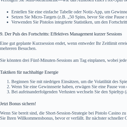
Erstellen Sie eine einfache Tabelle oder Notiz-App, um Gewinne 
Setzen Sie Micro‑Targets (z.B. „50 Spins, bevor Sie eine Pause
Verwenden Sie Pistolos integrierte Statistiken, um den Fortschri
9. Der Puls des Fortschritts: Effektives Management kurzer Sessions
Eine gut geplante Kurzsession endet, wenn entweder Ihr Zeitlimit erreic
mehreren Besuchen.
Sie könnten drei Fünf-Minuten‑Sessions am Tag einplanen, wobei jede a
Taktiken für nachhaltige Energie
Beginnen Sie mit niedrigen Einsätzen, um die Volatilität des Spi
Wenn Sie eine Gewinnserie haben, erwägen Sie eine Pause von 
Bei aufeinanderfolgenden Verlusten wechseln Sie den Spieltyp (z
Jetzt Bonus sichern!
Wenn Sie bereit sind, die Short‑Session-Strategie bei Pistolo Casino 
Sie Ihren Willkommensbonus, bevor er verfällt. Ihr nächster schneller G