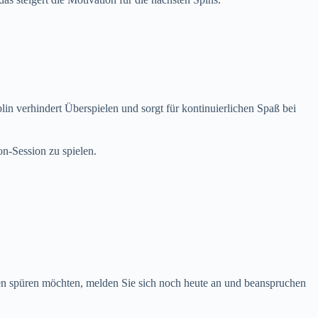
plin verhindert Überspielen und sorgt für kontinuierlichen Spaß bei
on‑Session zu spielen.
ngen spüren möchten, melden Sie sich noch heute an und beanspruchen