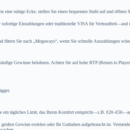
e eine ruhige Ecke, stellen Sie einen bequemen Stuhl auf und öffnen Si
fortige Einzahlungen oder traditionelle VISA für Vertrautheit—and m
 und filtern Sie nach „Megaways“, wenn Sie schnelle Auszahlungen wüns
häufige Gewinne belohnen. Achten Sie auf hohe RTP (Return to Player)-P
igger.
ie ein tägliches Limit, das Ihrem Komfort entspricht—z.B. €20–€50—an
nen großen Gewinn erzielen oder Ihr Guthaben aufgebraucht ist. Vermeide
rwachen.