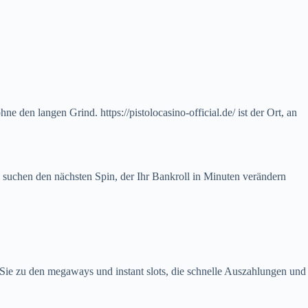
den langen Grind. https://pistolocasino-official.de/ ist der Ort, an
e suchen den nächsten Spin, der Ihr Bankroll in Minuten verändern
 Sie zu den megaways und instant slots, die schnelle Auszahlungen und