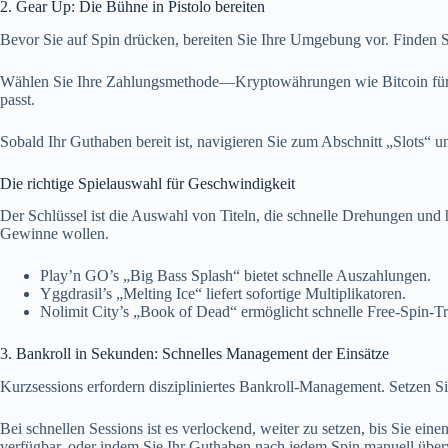
2. Gear Up: Die Bühne in Pistolo bereiten
Bevor Sie auf Spin drücken, bereiten Sie Ihre Umgebung vor. Finden Si
Wählen Sie Ihre Zahlungsmethode—Kryptowährungen wie Bitcoin für so
passt.
Sobald Ihr Guthaben bereit ist, navigieren Sie zum Abschnitt „Slots“
Die richtige Spielauswahl für Geschwindigkeit
Der Schlüssel ist die Auswahl von Titeln, die schnelle Drehungen und 
Gewinne wollen.
Play’n GO’s „Big Bass Splash“ bietet schnelle Auszahlungen.
Yggdrasil’s „Melting Ice“ liefert sofortige Multiplikatoren.
Nolimit City’s „Book of Dead“ ermöglicht schnelle Free‑Spin‑Tr
3. Bankroll in Sekunden: Schnelles Management der Einsätze
Kurzsessions erfordern diszipliniertes Bankroll-Management. Setzen S
Bei schnellen Sessions ist es verlockend, weiter zu setzen, bis Sie ei
verfügbar, oder indem Sie Ihr Guthaben nach jedem Spin manuell übe