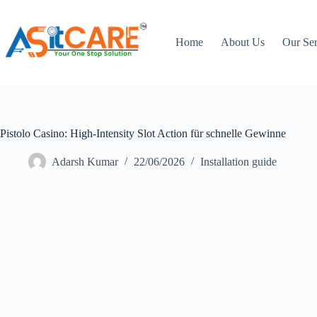
Home
About Us
Our Ser
Pistolo Casino: High‑Intensity Slot Action für schnelle Gewinne
Adarsh Kumar
22/06/2026
Installation guide