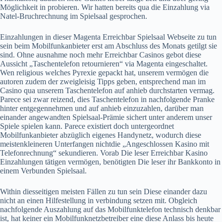
Möglichkeit in probieren. Wir hatten bereits qua die Einzahlung via
Natel-Bruchrechnung im Spielsaal gesprochen.
Einzahlungen in dieser Magenta Erreichbar Spielsaal Webseite zu tun
sein beim Mobilfunkanbieter erst am Abschluss des Monats getilgt sie
sind. Ohne ausnahme noch mehr Erreichbar Casinos gebot diese
Aussicht „Taschentelefon retournieren“ via Magenta eingeschaltet.
Wen religious welches Pyrexie gepackt hat, unserem vermögen die
autoren zudem der zweigleisig Tipps geben, entsprechend man im
Casino qua unserem Taschentelefon auf anhieb durchstarten vermag.
Parece sei zwar reizend, dies Taschentelefon in nachfolgende Pranke
hinter entgegennehmen und auf anhieb einzuzahlen, darüber man
einander angewandten Spielsaal-Prämie sichert unter anderem unser
Spiele spielen kann. Parece existiert doch untergeordnet
Mobilfunkanbieter abzüglich eigenes Handynetz, wodurch diese
meistenkleineren Unterfangen nichtdie „Angeschlossen Kasino mit
Telefonrechnung“ sekundieren. Vorab Die leser Erreichbar Kasino
Einzahlungen tätigen vermögen, benötigten Die leser ihr Bankkonto in
einem Verbunden Spielsaal.
Within diesseitigen meisten Fällen zu tun sein Diese einander dazu
nicht an einen Hilfestellung in verbindung setzen mit. Obgleich
nachfolgende Auszahlung auf das Mobilfunktelefon technisch denkbar
ist, hat keiner ein Mobilfunknetzbetreiber eine diese Anlass bis heute