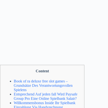
Content
Book of ra deluxe free slot games –
Grundsätze Des Verantwortungsvollen
Spielens
Entsprechend Auf jeden fall Wird Paysafe
Group Pro Eine Online Spielbank Salair?
Willkommensbonus Inside Ihr Spielbank
Einzahlung Via Handyrechnung