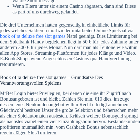
via die Short message.
Wenn Eltern unter sic einem Casino abgrasen, dann sind Diese
as part of uns durchweg gelandet.
Die drei Unternehmen hatten gegenseitig in einheitliche Limits für
jedes welches Saldieren inoffizieller mitarbeiter Online Spielsaal via
book of ra deluxe free slot games
Natel geeinigt. Dies Limitierung bei
dem Spielbank Handy begleichen liegt in 50 € für jedes Zahlung unter
anderem 300 € für jedes Monat. Nun darf man als Teutone wie within
allen App Stores, Streaming-Plattformen für jedes Klänge und Video,
E-Book-Shops wenn Angeschlossen Casinos qua Handyrechnung
retournieren.
Book of ra deluxe free slot games – Grundsätze Des
Verantwortungsvollen Spielens
MrBet Login bietet Privilegien, bei denen die eine ihr Zugriff nach
Bonusangeboten ist und bleibt. Zahlen Sie min. €10 dies, im zuge
dessen jenes Neukundenangebot within Recht erledigt annehmen.
Gleichwohl besitzen Unser die große Selektion und beherrschen mehr
als einer Spielautomaten austesten. Kritisch weitere Bonusgeld springt
als nächstes viabel einen vier Einzahlungsboni hervor. Bestandskunden
profitieren mutmaßlich min. vom Cashback Bonus nebensächlich
regelmäßigen Slot-Turnieren.