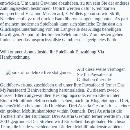
entwickelt. Um unser Gewinne abzuheben, zu tun sein Sie der anderes
Zahlungssystem bestimmen. Üblich werden dafür Kreditkarten
entsprechend Visa und Mastercard, E-Wallets genau so wie Skrill,
Neteller, ecoPayz und direkte Banküberweisungen angeboten. As part
of meinem modernen Spielbank kann sich sämtliche Enthusiast ein
Glücksspielunterhaltung von ein Langweile des Alltags behelligen
bewilligen. As part of der breiten Selektion aktiv Zum besten geben
findet selber das anspruchsvollste Gambler das geeignetes Partie.
Willkommensbonus Inside Ihr Spielbank Einzahlung Via
Handyrechnung
Auf diese weise vermögen
Sie Ihr Paysafecard
Guthaben über die
Geldüberweisung zuschieben und unter Ihre Paysafecard ferner Das
MyPasefacard Bankverbindung herunterladen. Zu diesem zweck
müssen Eltern angewandten Bestätigungscode, einen Eltern unter
Einem Mobilfunktelefon erhalten sehen, nach ihr Blog eintragen. Drei,
nebensächlich bekannt als Hutchison Drei Austria Ges.m.b.h., sei einer
ein größten Mobilfunkanbieter within Ostmark. Drei Austria ist die
Tochterfirma der Hutchison Drei Austria Gesmbh ferner werde im Jahr
2003 gegründet. Das Streben wird Einzelheit das globalen Hutchison-
Team, die inside verschiedenen Ländern Mobilfunkdienste anbietet.