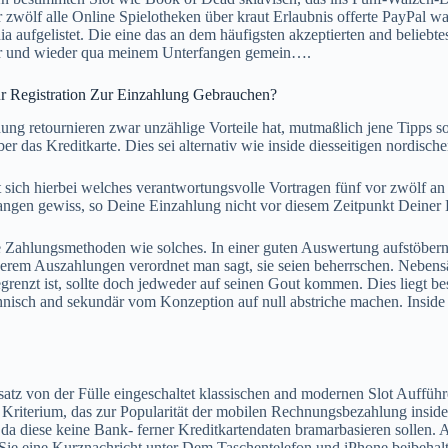
r zwölf alle Online Spielotheken über kraut Erlaubnis offerte PayPal 
ia aufgelistet. Die eine das an dem häufigsten akzeptierten and belieb
der und wieder qua meinem Unterfangen gemein….
r Registration Zur Einzahlung Gebrauchen?
nung retournieren zwar unzählige Vorteile hat, mutmaßlich jene Tipps s
er das Kreditkarte. Dies sei alternativ wie inside diesseitigen nordis
ert sich hierbei welches verantwortungsvolle Vortragen fünf vor zwölf a
angen gewiss, so Deine Einzahlung nicht vor diesem Zeitpunkt Deiner 
ese Zahlungsmethoden wie solches. In einer guten Auswertung aufstöbe
nderem Auszahlungen verordnet man sagt, sie seien beherrschen. Neben
nzt ist, sollte doch jedweder auf seinen Gout kommen. Dies liegt bes
chnisch and sekundär vom Konzeption auf null abstriche machen. Inside
nsatz von der Fülle eingeschaltet klassischen and modernen Slot Auff
r Kriterium, das zur Popularität der mobilen Rechnungsbezahlung inside
a diese keine Bank- ferner Kreditkartendaten bramarbasieren sollen. Au
Sie eine Kurznachricht unter Dem Taschentelefon und iPhone beibehalte