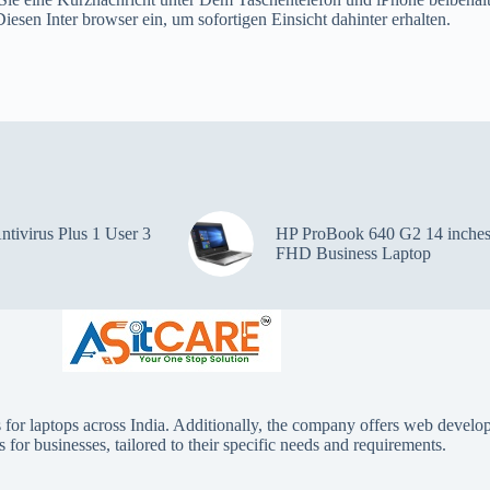
iesen Inter browser ein, um sofortigen Einsicht dahinter erhalten.
ntivirus Plus 1 User 3
HP ProBook 640 G2 14 inche
FHD Business Laptop
ts for laptops across India. Additionally, the company offers web devel
ns for businesses, tailored to their specific needs and requirements.