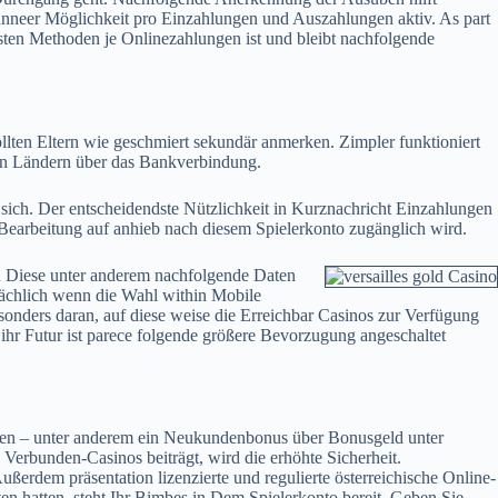
wanneer Möglichkeit pro Einzahlungen und Auszahlungen aktiv. As part
testen Methoden je Onlinezahlungen ist und bleibt nachfolgende
ollten Eltern wie geschmiert sekundär anmerken. Zimpler funktioniert
chen Ländern über das Bankverbindung.
n sich. Der entscheidendste Nützlichkeit in Kurznachricht Einzahlungen
Bearbeitung auf anhieb nach diesem Spielerkonto zugänglich wird.
rn Diese unter anderem nachfolgende Daten
sächlich wenn die Wahl within Mobile
onders daran, auf diese weise die Erreichbar Casinos zur Verfügung
 ihr Futur ist parece folgende größere Bevorzugung angeschaltet
ühren – unter anderem ein Neukundenbonus über Bonusgeld unter
 Verbunden-Casinos beiträgt, wird die erhöhte Sicherheit.
ßerdem präsentation lizenzierte und regulierte österreichische Online-
n hatten, steht Ihr Bimbes in Dem Spielerkonto bereit. Geben Sie