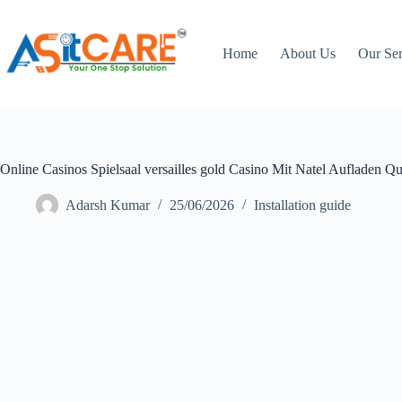
Home
About Us
Our Ser
Online Casinos Spielsaal versailles gold Casino Mit Natel Aufladen Q
Adarsh Kumar
25/06/2026
Installation guide