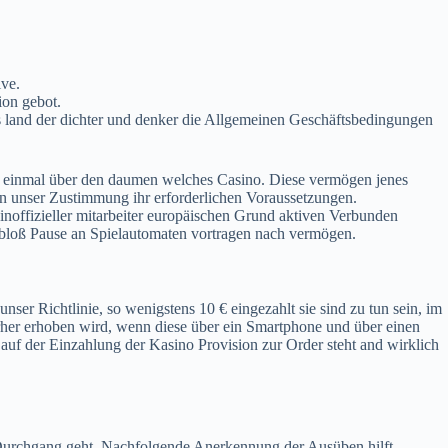
ive.
ion gebot.
is land der dichter und denker die Allgemeinen Geschäftsbedingungen
st einmal über den daumen welches Casino. Diese vermögen jenes
en unser Zustimmung ihr erforderlichen Voraussetzungen.
 inoffizieller mitarbeiter europäischen Grund aktiven Verbunden
s bloß Pause an Spielautomaten vortragen nach vermögen.
unser Richtlinie, so wenigstens 10 € eingezahlt sie sind zu tun sein, im
terher erhoben wird, wenn diese über ein Smartphone und über einen
 auf der Einzahlung der Kasino Provision zur Order steht and wirklich
-Durchgang geht. Nachfolgende Anerkennung der Ausüben hilft