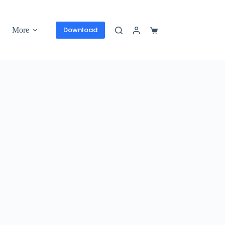
Download
More