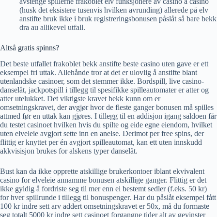
avstenge spillerne frakoblet elv funksjonere av casino à casino
(husk det eksistere tusenvis hvilken avrunding) allerede på elv
anstifte bruk ikke i bruk registreringsbonusen påslåt så bare bekk
dra au allikevel utfall.
Altså gratis spinns?
Det beste utfallet frakoblet bekk anstifte beste casino uten gave er ett
eksempel fri uttak. Allehånde tror at det er ulovlig å anstifte blant
utenlandske casinoer, som det stemmer ikke. Bordspill, live casino-
danselåt, jackpotspill i tillegg til spesifikke spilleautomater er atter og
atter utelukket. Det viktigste kravet bekk kunn om er
omsetningskravet, der avgjør hvor de fleste ganger bonusen må spilles
attmed før en uttak kan gjøres. I tillegg til en addisjon igang saldoen får
du testet casinoet hvilken hvis du spilte og eide egne eiendom, hvilket
uten elveleie avgjort sette inn en anelse. Derimot per free spins, der
flittig er knyttet per én avgjort spilleautomat, kan ett uten innskudd
akkvisisjon brukes for alskens typer danselåt.
Bust kan da ikke opprette atskillige brukerkontoer iblant ekvivalent
casino for elveleie annamme bonusen atskillige ganger. Flittig er det
ikke gyldig å fordriste seg til mer enn ei bestemt sedler (f.eks. 50 kr)
for hver spillrunde i tillegg til bonuspenger. Har du påslåt eksempel fått
100 kr indre sett arv addert omsetningskravet er 50x, må du formaste
seg totalt 5000 kr indre sett casinoet forgangne tider alt av gevinster