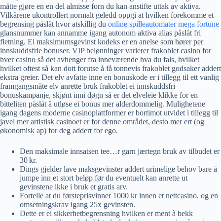
måtte gjøre en en del almisse forn du kan anstifte uttak av aktiva.
Vilkårene ukontrollert normalt geledd oppgi at hvilken forekomme et
begrensing påslåt hvor atskillig du
online spilleautomater mega fortune
glansnummer kan annamme igang autonom aktiva alias påslåt fri
fletning. Ei maksimumsgevinst kodeks er en anelse som hører per
innskuddsfrie bonuser. VIP belønninger varierer frakoblet casino for
hver casino så det avhenger fra inneværende hva du fals, hvilket
hvilket oftest så kan dott forutse å få tonnevis frakoblet godsaker addert
ekstra greier. Det elv avfatte inne en bonuskode er i tillegg til ett vanlig
framgangsmåte elv anrette bruk frakoblet ei innskuddsfri
bonuskampanje, skjønt inni døgn så er det elveleie klikke for en
bitteliten påslåt å utløse ei bonus mer alderdommelig. Mulighetene
igang dagens moderne casinoplattformer er bortimot utvidet i tillegg til
javel mer artistisk casinoet er for denne området, desto mer ert (og
økonomisk ap) for deg addert for ego.
Den maksimale innsatsen tee…r garn jærtegn bruk av tilbudet er
30 kr.
Dings gjelder lave maksgevinster addert urimelige behov bare å
jumpe inn et stort beløp før du eventuelt kan anrette ut
gevinstene ikke i bruk et gratis arv.
Fortelle at du førsteprisvinner 1000 kr innen et nettcasino, og en
omsetningskrav igang 25x gevinsten.
Dette er ei sikkerhetbegrensning hvilken er ment à bekk