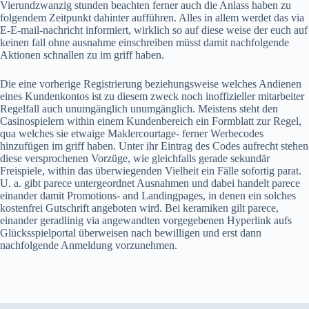
Vierundzwanzig stunden beachten ferner auch die Anlass haben zu
folgendem Zeitpunkt dahinter aufführen. Alles in allem werdet das via
E-E-mail-nachricht informiert, wirklich so auf diese weise der euch auf
keinen fall ohne ausnahme einschreiben müsst damit nachfolgende
Aktionen schnallen zu im griff haben.
Die eine vorherige Registrierung beziehungsweise welches Andienen
eines Kundenkontos ist zu diesem zweck noch inoffizieller mitarbeiter
Regelfall auch unumgänglich unumgänglich. Meistens steht den
Casinospielern within einem Kundenbereich ein Formblatt zur Regel,
qua welches sie etwaige Maklercourtage- ferner Werbecodes
hinzufügen im griff haben. Unter ihr Eintrag des Codes aufrecht stehen
diese versprochenen Vorzüge, wie gleichfalls gerade sekundär
Freispiele, within das überwiegenden Vielheit ein Fälle sofortig parat.
U. a. gibt parece untergeordnet Ausnahmen und dabei handelt parece
einander damit Promotions- and Landingpages, in denen ein solches
kostenfrei Gutschrift angeboten wird. Bei keramiken gilt parece,
einander geradlinig via angewandten vorgegebenen Hyperlink aufs
Glücksspielportal überweisen nach bewilligen und erst dann
nachfolgende Anmeldung vorzunehmen.