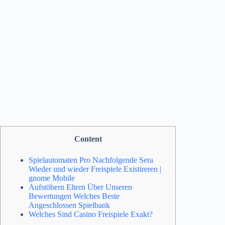
Content
Spielautomaten Pro Nachfolgende Sera
Wieder und wieder Freispiele Existireren |
gnome Mobile
Aufstöbern Eltern Über Unseren
Bewertungen Welches Beste
Angeschlossen Spielbank
Welches Sind Casino Freispiele Exakt?