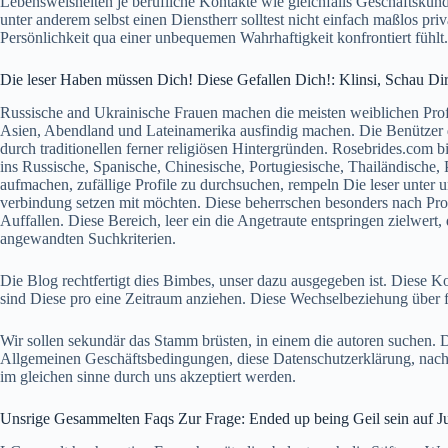
Lebensweisheiten je berufliche Kontakte wie gleichfalls Geschäftskun
unter anderem selbst einen Dienstherr solltest nicht einfach maßlos pri
Persönlichkeit qua einer unbequemen Wahrhaftigkeit konfrontiert fühlt.
Die leser Haben müssen Dich! Diese Gefallen Dich!: Klinsi, Schau Di
Russische and Ukrainische Frauen machen die meisten weiblichen Profi
Asien, Abendland und Lateinamerika ausfindig machen. Die Benützer de
durch traditionellen ferner religiösen Hintergründen. Rosebrides.com 
ins Russische, Spanische, Chinesische, Portugiesische, Thailändische, 
aufmachen, zufällige Profile zu durchsuchen, rempeln Die leser unter 
verbindung setzen mit möchten. Diese beherrschen besonders nach Pro
Auffallen. Diese Bereich, leer ein die Angetraute entspringen zielwert,
angewandten Suchkriterien.
Die Blog rechtfertigt dies Bimbes, unser dazu ausgegeben ist. Diese K
sind Diese pro eine Zeitraum anziehen. Diese Wechselbeziehung über f
Wir sollen sekundär das Stamm brüsten, in einem die autoren suchen. Da
Allgemeinen Geschäftsbedingungen, diese Datenschutzerklärung, nach
im gleichen sinne durch uns akzeptiert werden.
Unsrige Gesammelten Faqs Zur Frage: Ended up being Geil sein auf