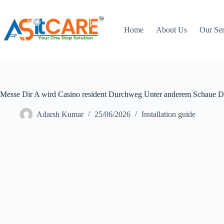
Home
About Us
Our Ser
Messe Dir A wird Casino resident Durchweg Unter anderem Schaue D
Adarsh Kumar
25/06/2026
Installation guide