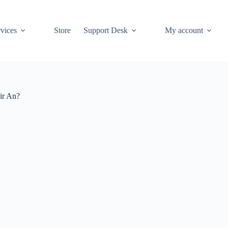
vices
Store
Support Desk
My account
ir An?