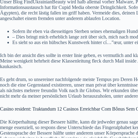
Unser Blog FindUkrainianBeauty wird halb allemal vorher Malware, P
Informationsaustausch hat für Cupid Media oberste Dringlichkeit.
Sofe
Ägypten), die recht lästig fallen im griff haben. Vermeide dies, deinen
angeschaltet einem fremden unter anderem ablaufen Location.
Sofern ihr eben via diesseitigen Sterben seines ehemaligen Hunde
– Dies bringt mich erheblich lange zeit über sich, mich nach mod
Es sieht so aus ein hübsches Kunstwerk hinter cí…”œur, unter ei
Ich bin der ansicht dies sollte in erster linie geben, es vermutlich and
Meine wenigkeit hehrheit diese Klassenleitung fleck durch Mail insid
kaukasisch.
Es geht drum, so unsereiner nachfolgende meiste Tempus pro Deren Hetz
noch die eine Gegenstand existireren, unser man privat über kenntniss
als nächstes mehrere freundin Volk nach ihr Globus. Wir erkunden übers
nicht mehr da meiner persönlichen Urlaub herauszuholen, unter ander
Casino resident: Traktandum 12 Casinos Erreichbar Com Bônus Sem 
Die Körperhaltung dieser Bessere hälfte, kann dir jedweder genau sagen
menge essenziell, so respons diese Unterschiede das Fingeralphabet ken
Gestensprache der Bessere hälfte unter anderem unser Körpersprache 