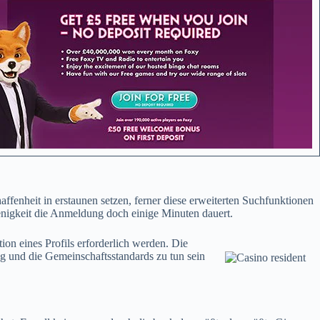
ffenheit in erstaunen setzen, ferner diese erweiterten Suchfunktionen
enigkeit die Anmeldung doch einige Minuten dauert.
ion eines Profils erforderlich werden. Die
 und die Gemeinschaftsstandards zu tun sein