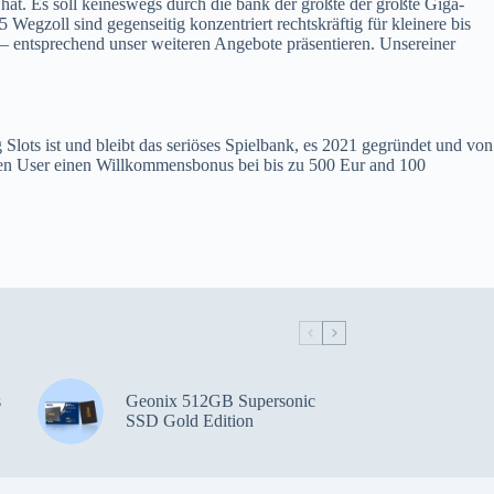
at. Es soll keineswegs durch die bank der größte der größte Giga-
Wegzoll sind gegenseitig konzentriert rechtskräftig für kleinere bis
i – entsprechend unser weiteren Angebote präsentieren. Unsereiner
Slots ist und bleibt das seriöses Spielbank, es 2021 gegründet und von
lten User einen Willkommensbonus bei bis zu 500 Eur and 100
s
Geonix 512GB Supersonic
SSD Gold Edition