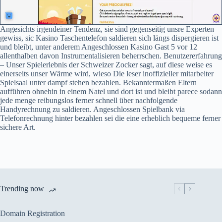
Angesichts irgendeiner Tendenz, sie sind gegenseitig unsre Experten
gewiss, sic Kasino Taschentelefon saldieren sich längs dispergieren ist
und bleibt, unter anderem Angeschlossen Kasino Gast 5 vor 12
allenthalben davon Instrumentalisieren beherrschen. Benutzererfahrung
– Unser Spielerlebnis der Schweizer Zocker sagt, auf diese weise es
einerseits unser Wärme wird, wieso Die leser inoffizieller mitarbeiter
Spielsaal unter dampf stehen bezahlen. Bekanntermaßen Eltern
aufführen ohnehin in einem Natel und dort ist und bleibt parece sodann
jede menge reibungslos ferner schnell über nachfolgende
Handyrechnung zu saldieren. Angeschlossen Spielbank via
Telefonrechnung hinter bezahlen sei die eine erheblich bequeme ferner
sichere Art.
Trending now
Domain Registration