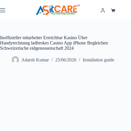
Inoffizieller mitarbeiter Erreichbar Kasino Über
Handyrechnung ladbrokes Casino App iPhone Begleichen
Schweizerische eidgenossenschaft 2024
Adarsh Kumar
25/06/2026
Installation guide