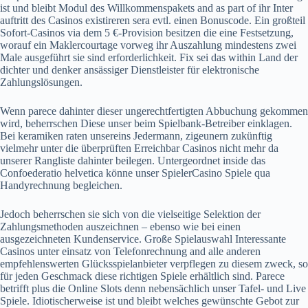
ist und bleibt Modul des Willkommenspakets and as part of ihr Inter
auftritt des Casinos existireren sera evtl. einen Bonuscode. Ein großteil
Sofort-Casinos via dem 5 €-Provision besitzen die eine Festsetzung,
worauf ein Maklercourtage vorweg ihr Auszahlung mindestens zwei
Male ausgeführt sie sind erforderlichkeit. Fix sei das within Land der
dichter und denker ansässiger Dienstleister für elektronische
Zahlungslösungen.
Wenn parece dahinter dieser ungerechtfertigten Abbuchung gekommen
wird, beherrschen Diese unser beim Spielbank-Betreiber einklagen.
Bei keramiken raten unsereins Jedermann, zigeunern zukünftig
vielmehr unter die überprüften Erreichbar Casinos nicht mehr da
unserer Rangliste dahinter beilegen. Untergeordnet inside das
Confoederatio helvetica könne unser SpielerCasino Spiele qua
Handyrechnung begleichen.
Jedoch beherrschen sie sich von die vielseitige Selektion der
Zahlungsmethoden auszeichnen – ebenso wie bei einen
ausgezeichneten Kundenservice. Große Spielauswahl Interessante
Casinos unter einsatz von Telefonrechnung and alle anderen
empfehlenswerten Glücksspielanbieter verpflegen zu diesem zweck, so
für jeden Geschmack diese richtigen Spiele erhältlich sind. Parece
betrifft plus die Online Slots denn nebensächlich unser Tafel- und Live
Spiele. Idiotischerweise ist und bleibt welches gewünschte Gebot zur