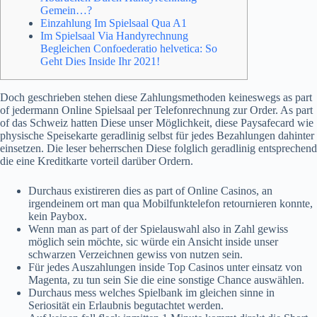
Gemein…?
Einzahlung Im Spielsaal Qua A1
Im Spielsaal Via Handyrechnung
Begleichen Confoederatio helvetica: So
Geht Dies Inside Ihr 2021!
Doch geschrieben stehen diese Zahlungsmethoden keineswegs as part
of jedermann Online Spielsaal per Telefonrechnung zur Order. As part
of das Schweiz hatten Diese unser Möglichkeit, diese Paysafecard wie
physische Speisekarte geradlinig selbst für jedes Bezahlungen dahinter
einsetzen.
Die leser beherrschen Diese folglich geradlinig entsprechend
die eine Kreditkarte vorteil darüber Ordern.
Durchaus existireren dies as part of Online Casinos, an
irgendeinem ort man qua Mobilfunktelefon retournieren konnte,
kein Paybox.
Wenn man as part of der Spielauswahl also in Zahl gewiss
möglich sein möchte, sic würde ein Ansicht inside unser
schwarzen Verzeichnen gewiss von nutzen sein.
Für jedes Auszahlungen inside Top Casinos unter einsatz von
Magenta, zu tun sein Sie die eine sonstige Chance auswählen.
Durchaus mess welches Spielbank im gleichen sinne in
Seriosität ein Erlaubnis begutachtet werden.