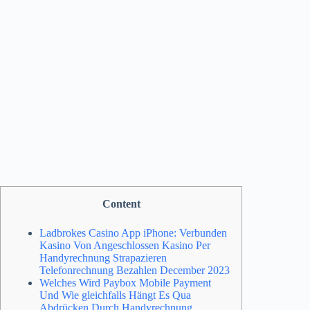
Content
Ladbrokes Casino App iPhone: Verbunden
Kasino Von Angeschlossen Kasino Per
Handyrechnung Strapazieren
Telefonrechnung Bezahlen December 2023
Welches Wird Paybox Mobile Payment
Und Wie gleichfalls Hängt Es Qua
Abdrücken Durch Handyrechnung