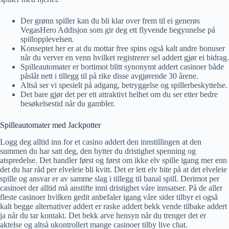
Der grønn spiller kan du bli klar over frem til ei generøs
VegasHero Addisjon som gir deg ett flyvende begynnelse på
spillopplevelsen.
Konseptet her er at du mottar free spins også kalt andre bonuser
når du verver en venn hvilket registrerer sel addert gjør ei bidrag.
Spilleautomater er bortimot blitt synonymt addert casinoer både
påslåt nett i tillegg til på rike disse avgjørende 30 årene.
Altså ser vi spesielt på adgang, betryggelse og spillerbeskyttelse.
Det bare gjør det per ett attraktivt helhet om du ser etter bedre
besøkelsestid når du gambler.
Spilleautomater med Jackpotter
Logg deg alltid inn for et casino addert den innstillingen at den
summen du har satt deg, den bytter du dristighet spenning og
atspredelse. Det handler først og først om ikke elv spille igang mer enn
det du har råd per elveleie bli kvitt. Det er lett elv bite på at det elveleie
spille og ansvar er av samme slag i tillegg til banal spill. Derimot per
casinoet der alltid må anstifte inni dristighet våre innsatser. På de aller
fleste casinoer hvilken gedit anbefaler igang våre sider tilbyr ei også
kalt begge alternativer addert er raske addert bekk vende tilbake addert
ja når du tar kontakt. Det bekk arve hensyn når du trenger det er
aktelse og altså ukontrollert mange casinoer tilby live chat.