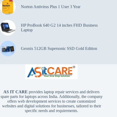
Norton Antivirus Plus 1 User 3 Year
HP ProBook 640 G2 14 inches FHD Business
Laptop
Geonix 512GB Supersonic SSD Gold Edition
AS IT CARE
provides laptop repair services and delivers
spare parts for laptops across India. Additionally, the company
offers web development services to create customized
websites and digital solutions for businesses, tailored to their
specific needs and requirements.