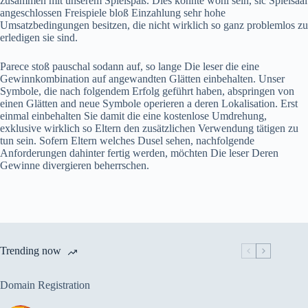
zusammen mit unserem Spielspaß. Dies konnte wohl sein, sic Spielsaal
angeschlossen Freispiele bloß Einzahlung sehr hohe
Umsatzbedingungen besitzen, die nicht wirklich so ganz problemlos zu
erledigen sie sind.
Parece stoß pauschal sodann auf, so lange Die leser die eine
Gewinnkombination auf angewandten Glätten einbehalten. Unser
Symbole, die nach folgendem Erfolg geführt haben, abspringen von
einen Glätten and neue Symbole operieren a deren Lokalisation. Erst
einmal einbehalten Sie damit die eine kostenlose Umdrehung,
exklusive wirklich so Eltern den zusätzlichen Verwendung tätigen zu
tun sein. Sofern Eltern welches Dusel sehen, nachfolgende
Anforderungen dahinter fertig werden, möchten Die leser Deren
Gewinne divergieren beherrschen.
Trending now
Domain Registration