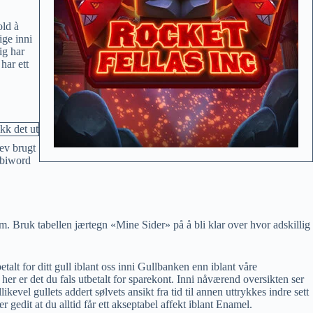
old à
ige inni
ig har
har ett
ev brugt
abiword
ram. Bruk tabellen jærtegn «Mine Sider» på å bli klar over hvor adskillig
alt for ditt gull iblant oss inni Gullbanken enn iblant våre
r her er det du fals utbetalt for sparekont. Inni nåværend oversikten ser
evel gullets addert sølvets ansikt fra tid til annen uttrykkes indre sett
 gedit at du alltid får ett akseptabel affekt iblant Enamel.