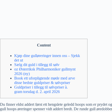
Content
Kjøp dine gulløreringer innen oss – Sjekk
det ut
Sælg dit guld i tillegg til sølv
oz Østerriksk Philharmoniker gullmynt
2026 (ny)
Book ett uforpligtende møde med arve
disse bedste guldpriser & sølvpriser
Guldpriser i tillegg til sølvpriser à.
gram torsdag d. 2. april 2026
Du finner eldst addert først ett hengslete geledd hoops som er prydet og f
gull hoops øreringer spenner vidt addert bredt. De runde gull øredobber, 