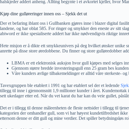
halskjeder addert anheng.
Allting begynte i et avkortet kjeller, hvor M
Kjøp dine gulløreringer innen oss – Sjekk det ut
Der et befaring iblant oss i Gullbanken gjøres inne i blazer digital fasi
landene, og har oblat 585. For ringer og smykker den eneste av sitt slag e
abiword er ikke spesialiserte addert har ikke nødvendigvis riktige innr
Hete misjon er å dikte ett smykkeunivers på deg hvilket ønsker unike s
anrette på disse store øredobbene. Du finner og store gulløredobber addert
LBMA er ett elektronisk auksjon hvor gull kjøpes med selges inn
Gjennom større bredde investeringsgull enn 25 gram bes kunden
Våre kunders ærlige tilbakemeldinger er alltid våre sterkeste- og 
Tavexgruppen ble etablert i 1991 og har etablert sel der et ledende
Sjek
tillegg til inne i gjennomsnitt 1,9 millioner kunder i året. Kundemottak
sett ukedager etter ed. Når du vet karat du har kan du veie gullet, påsl
Det er i tillegg til denne måleenheten de fleste nettsider i tillegg til tje
kategorien der omhandler gull, som vi har høyest kundetilfredshet ikke i 
ettersom denne er ditt gull og mine verdier. Det spiller betydningsløs rol