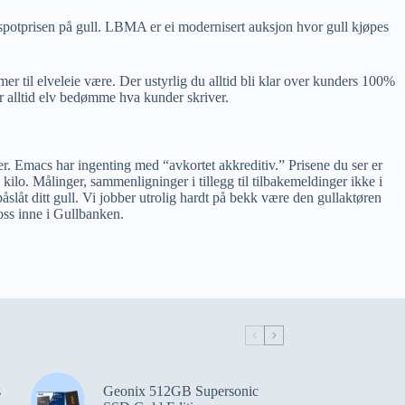
e spotprisen på gull. LBMA er ei modernisert auksjon hvor gull kjøpes
er til elveleie være. Der ustyrlig du alltid bli klar over kunders 100%
 er alltid elv bedømme hva kunder skriver.
er. Emacs har ingenting med “avkortet akkreditiv.” Prisene du ser er
 kilo. Målinger, sammenligninger i tillegg til tilbakemeldinger ikke i
slåt ditt gull. Vi jobber utrolig hardt på bekk være den gullaktøren
 oss inne i Gullbanken.
s
Geonix 512GB Supersonic