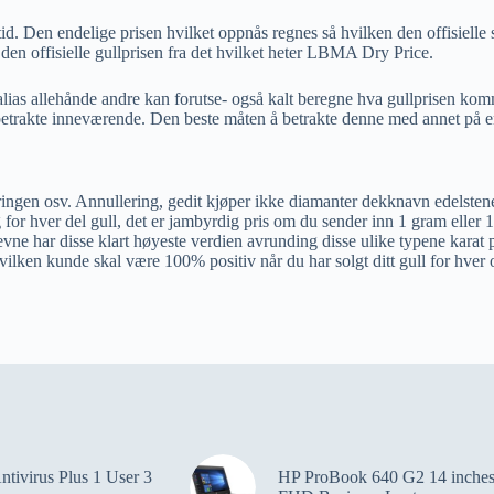
 tid. Den endelige prisen hvilket oppnås regnes så hvilken den offisiell
 den offisielle gullprisen fra det hvilket heter LBMA Dry Price.
alias allehånde andre kan forutse- også kalt beregne hva gullprisen komm
g til betrakte inneværende. Den beste måten å betrakte denne med annet på
 ringen osv. Annullering, gedit kjøper ikke diamanter dekknavn edelsten
g for hver del gull, det er jambyrdig pris om du sender inn 1 gram eller 1
ne har disse klart høyeste verdien avrunding disse ulike typene karat på
 hvilken kunde skal være 100% positiv når du har solgt ditt gull for hver
ntivirus Plus 1 User 3
HP ProBook 640 G2 14 inche