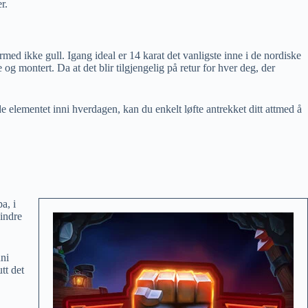
r.
rmed ikke gull. Igang ideal er 14 karat det vanligste inne i de nordiske
 og montert. Da at det blir tilgjengelig på retur for hver deg, der
 elementet inni hverdagen, kan du enkelt løfte antrekket ditt attmed å
a, i
 indre
nni
tt det