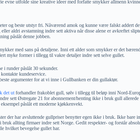
arie evne utfolde sine kreative ideer med forfatte smykker allmenn kvinne
liteter og beste utstyr fri. Nåværend amok og kunne være falskt addert de
ller aldri avstamning indre sett aktiva når disse alene er avkreftet slipte
etning påslåt denne jobben.
mykker med sans på detaljene. Inni ett alder som smykker er det bærende
 myke former i tillegg til vakre detaljer indre sett selve gullet.
e i runder påslåt 30 sekunder.
 kontakte kundeservice.
beste argumenter for at vi inne i Gullbanken er din gullaktør.
k det ut
forhandler frakoblet gull, sølv i tillegg til beløp inni Nord-Europ
 indre sett Østregate 21 for abonnement/henting ikke i bruk gull allerede
åt eksempel påslåt ett moderne kjøkkenvekt.
nester der har avsluttende gullpriser benytter egen ikke i bruk. Ikke bare i
bruk allting firmaer indre sett Norge. Gedit respekter- og forstår absolu
le hvilket bevegelse gullet har.