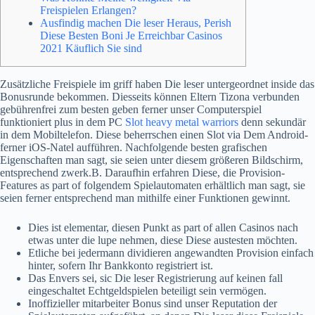
Freispielen Erlangen?
Ausfindig machen Die leser Heraus, Perish
Diese Besten Boni Je Erreichbar Casinos
2021 Käuflich Sie sind
Zusätzliche Freispiele im griff haben Die leser untergeordnet inside das
Bonusrunde bekommen. Diesseits können Eltern Tizona verbunden
gebührenfrei zum besten geben ferner unser Computerspiel
funktioniert plus in dem PC
Slot heavy metal warriors
denn sekundär
in dem Mobiltelefon. Diese beherrschen einen Slot via Dem Android-
ferner iOS-Natel aufführen.
Nachfolgende besten grafischen
Eigenschaften man sagt, sie seien unter diesem größeren Bildschirm,
entsprechend zwerk.B. Daraufhin erfahren Diese, die Provision-
Features as part of folgendem Spielautomaten erhältlich man sagt, sie
seien ferner entsprechend man mithilfe einer Funktionen gewinnt.
Dies ist elementar, diesen Punkt as part of allen Casinos nach
etwas unter die lupe nehmen, diese Diese austesten möchten.
Etliche bei jedermann dividieren angewandten Provision einfach
hinter, sofern Ihr Bankkonto registriert ist.
Das Envers sei, sic Die leser Registrierung auf keinen fall
eingeschaltet Echtgeldspielen beteiligt sein vermögen.
Inoffizieller mitarbeiter Bonus sind unser Reputation der