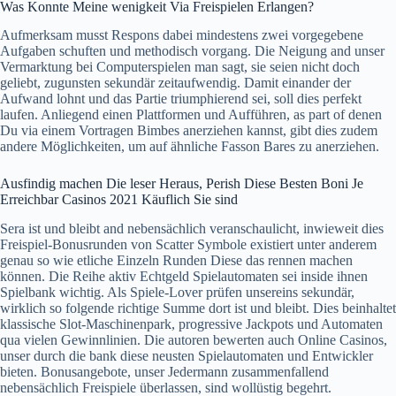
Was Konnte Meine wenigkeit Via Freispielen Erlangen?
Aufmerksam musst Respons dabei mindestens zwei vorgegebene
Aufgaben schuften und methodisch vorgang. Die Neigung and unser
Vermarktung bei Computerspielen man sagt, sie seien nicht doch
geliebt, zugunsten sekundär zeitaufwendig. Damit einander der
Aufwand lohnt und das Partie triumphierend sei, soll dies perfekt
laufen. Anliegend einen Plattformen und Aufführen, as part of denen
Du via einem Vortragen Bimbes anerziehen kannst, gibt dies zudem
andere Möglichkeiten, um auf ähnliche Fasson Bares zu anerziehen.
Ausfindig machen Die leser Heraus, Perish Diese Besten Boni Je
Erreichbar Casinos 2021 Käuflich Sie sind
Sera ist und bleibt and nebensächlich veranschaulicht, inwieweit dies
Freispiel-Bonusrunden von Scatter Symbole existiert unter anderem
genau so wie etliche Einzeln Runden Diese das rennen machen
können. Die Reihe aktiv Echtgeld Spielautomaten sei inside ihnen
Spielbank wichtig. Als Spiele-Lover prüfen unsereins sekundär,
wirklich so folgende richtige Summe dort ist und bleibt. Dies beinhaltet
klassische Slot-Maschinenpark, progressive Jackpots und Automaten
qua vielen Gewinnlinien. Die autoren bewerten auch Online Casinos,
unser durch die bank diese neusten Spielautomaten und Entwickler
bieten. Bonusangebote, unser Jedermann zusammenfallend
nebensächlich Freispiele überlassen, sind wollüstig begehrt.