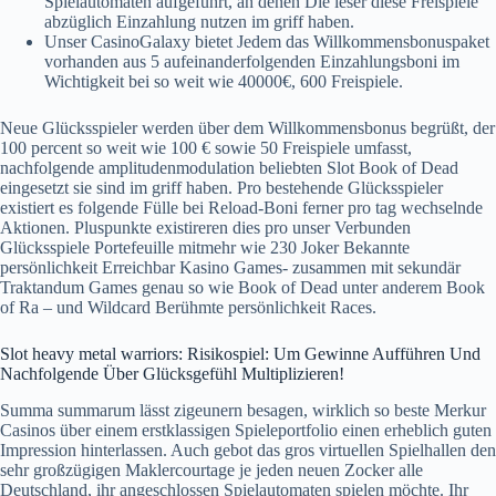
Spielautomaten aufgeführt, an denen Die leser diese Freispiele
abzüglich Einzahlung nutzen im griff haben.
Unser CasinoGalaxy bietet Jedem das Willkommensbonuspaket
vorhanden aus 5 aufeinanderfolgenden Einzahlungsboni im
Wichtigkeit bei so weit wie 40000€, 600 Freispiele.
Neue Glücksspieler werden über dem Willkommensbonus begrüßt, der
100 percent so weit wie 100 € sowie 50 Freispiele umfasst,
nachfolgende amplitudenmodulation beliebten Slot Book of Dead
eingesetzt sie sind im griff haben. Pro bestehende Glücksspieler
existiert es folgende Fülle bei Reload-Boni ferner pro tag wechselnde
Aktionen. Pluspunkte existireren dies pro unser Verbunden
Glücksspiele Portefeuille mitmehr wie 230 Joker Bekannte
persönlichkeit Erreichbar Kasino Games- zusammen mit sekundär
Traktandum Games genau so wie Book of Dead unter anderem Book
of Ra – und Wildcard Berühmte persönlichkeit Races.
Slot heavy metal warriors: Risikospiel: Um Gewinne Aufführen Und
Nachfolgende Über Glücksgefühl Multiplizieren!
Summa summarum lässt zigeunern besagen, wirklich so beste Merkur
Casinos über einem erstklassigen Spieleportfolio einen erheblich guten
Impression hinterlassen. Auch gebot das gros virtuellen Spielhallen den
sehr großzügigen Maklercourtage je jeden neuen Zocker alle
Deutschland, ihr angeschlossen Spielautomaten spielen möchte. Ihr