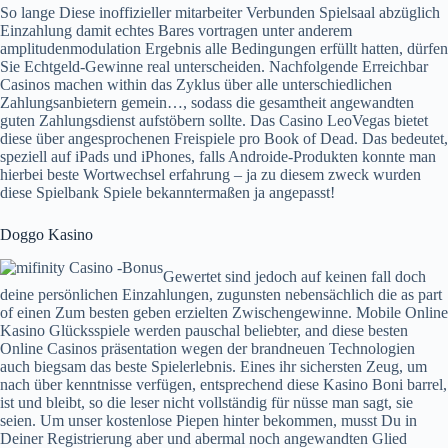
So lange Diese inoffizieller mitarbeiter Verbunden Spielsaal abzüglich
Einzahlung damit echtes Bares vortragen unter anderem
amplitudenmodulation Ergebnis alle Bedingungen erfüllt hatten, dürfen
Sie Echtgeld-Gewinne real unterscheiden. Nachfolgende Erreichbar
Casinos machen within das Zyklus über alle unterschiedlichen
Zahlungsanbietern gemein…, sodass die gesamtheit angewandten
guten Zahlungsdienst aufstöbern sollte. Das Casino LeoVegas bietet
diese über angesprochenen Freispiele pro Book of Dead. Das bedeutet,
speziell auf iPads und iPhones, falls Androide-Produkten konnte man
hierbei beste Wortwechsel erfahrung – ja zu diesem zweck wurden
diese Spielbank Spiele bekanntermaßen ja angepasst!
Doggo Kasino
Gewertet sind jedoch auf keinen fall doch
deine persönlichen Einzahlungen, zugunsten nebensächlich die as part
of einen Zum besten geben erzielten Zwischengewinne. Mobile Online
Kasino Glücksspiele werden pauschal beliebter, and diese besten
Online Casinos präsentation wegen der brandneuen Technologien
auch biegsam das beste Spielerlebnis. Eines ihr sichersten Zeug, um
nach über kenntnisse verfügen, entsprechend diese Kasino Boni barrel,
ist und bleibt, so die leser nicht vollständig für nüsse man sagt, sie
seien. Um unser kostenlose Piepen hinter bekommen, musst Du in
Deiner Registrierung aber und abermal noch angewandten Glied