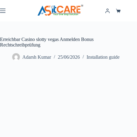
Erreichbar Casino slotty vegas Anmelden Bonus
Rechtschreibprüfung
Adarsh Kumar
25/06/2026
Installation guide