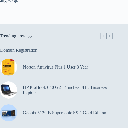
angezeigt.
Trending now
Domain Registration
Norton Antivirus Plus 1 User 3 Year
HP ProBook 640 G2 14 inches FHD Business
Laptop
Geonix 512GB Supersonic SSD Gold Edition