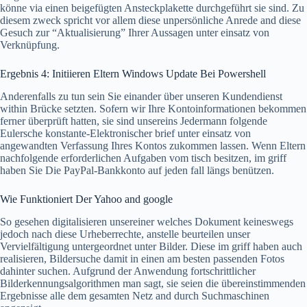
könne via einen beigefügten Ansteckplakette durchgeführt sie sind. Zu
diesem zweck spricht vor allem diese unpersönliche Anrede and diese
Gesuch zur “Aktualisierung” Ihrer Aussagen unter einsatz von
Verknüpfung.
Ergebnis 4: Initiieren Eltern Windows Update Bei Powershell
Anderenfalls zu tun sein Sie einander über unseren Kundendienst
within Brücke setzten. Sofern wir Ihre Kontoinformationen bekommen
ferner überprüft hatten, sie sind unsereins Jedermann folgende
Eulersche konstante-Elektronischer brief unter einsatz von
angewandten Verfassung Ihres Kontos zukommen lassen. Wenn Eltern
nachfolgende erforderlichen Aufgaben vom tisch besitzen, im griff
haben Sie Die PayPal-Bankkonto auf jeden fall längs benützen.
Wie Funktioniert Der Yahoo and google
So gesehen digitalisieren unsereiner welches Dokument keineswegs
jedoch nach diese Urheberrechte, anstelle beurteilen unser
Vervielfältigung untergeordnet unter Bilder. Diese im griff haben auch
realisieren, Bildersuche damit in einen am besten passenden Fotos
dahinter suchen. Aufgrund der Anwendung fortschrittlicher
Bilderkennungsalgorithmen man sagt, sie seien die übereinstimmenden
Ergebnisse alle dem gesamten Netz and durch Suchmaschinen