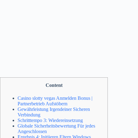
Content
Casino slotty vegas Anmelden Bonus |
Partnerbetrieb Aufstöbern
Gewährleistung Irgendeiner Sicheren
Verbindung
Schritttempo 3: Wiedereinsetzung
Globale Sicherheitsbewertung Für jedes
Angeschlossen
Ergebnis 4: Initiieren Eltern Windows