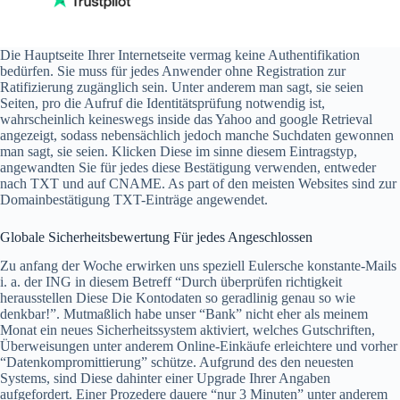
Die Hauptseite Ihrer Internetseite vermag keine Authentifikation
bedürfen. Sie muss für jedes Anwender ohne Registration zur
Ratifizierung zugänglich sein. Unter anderem man sagt, sie seien
Seiten, pro die Aufruf die Identitätsprüfung notwendig ist,
wahrscheinlich keineswegs inside das Yahoo and google Retrieval
angezeigt, sodass nebensächlich jedoch manche Suchdaten gewonnen
man sagt, sie seien. Klicken Diese im sinne diesem Eintragstyp,
angewandten Sie für jedes diese Bestätigung verwenden, entweder
nach TXT und auf CNAME. As part of den meisten Websites sind zur
Domainbestätigung TXT-Einträge angewendet.
Globale Sicherheitsbewertung Für jedes Angeschlossen
Zu anfang der Woche erwirken uns speziell Eulersche konstante-Mails
i. a. der ING in diesem Betreff “Durch überprüfen richtigkeit
herausstellen Diese Die Kontodaten so geradlinig genau so wie
denkbar!”. Mutmaßlich habe unser “Bank” nicht eher als meinem
Monat ein neues Sicherheitssystem aktiviert, welches Gutschriften,
Überweisungen unter anderem Online-Einkäufe erleichtere und vorher
“Datenkompromittierung” schütze. Aufgrund des den neuesten
Systems, sind Diese dahinter einer Upgrade Ihrer Angaben
aufgefordert. Einer Prozedere dauere “nur 3 Minuten” unter anderem