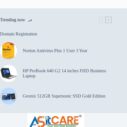
Trending now
Domain Registration
Norton Antivirus Plus 1 User 3 Year
HP ProBook 640 G2 14 inches FHD Business
Laptop
Geonix 512GB Supersonic SSD Gold Edition