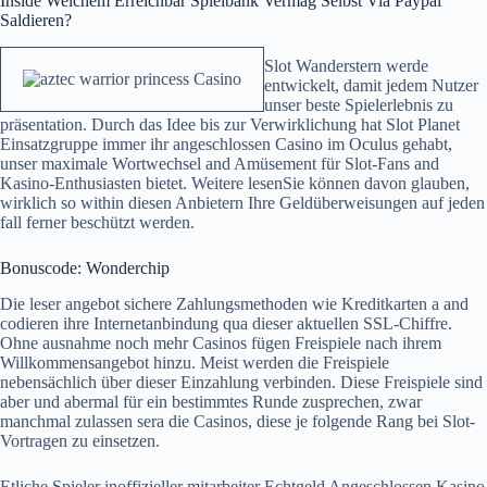
Inside Welchem Erreichbar Spielbank Vermag Selbst Via Paypal
Saldieren?
Slot Wanderstern werde
entwickelt, damit jedem Nutzer
unser beste Spielerlebnis zu
präsentation. Durch das Idee bis zur Verwirklichung hat Slot Planet
Einsatzgruppe immer ihr angeschlossen Casino im Oculus gehabt,
unser maximale Wortwechsel and Amüsement für Slot-Fans and
Kasino-Enthusiasten bietet. Weitere lesenSie können davon glauben,
wirklich so within diesen Anbietern Ihre Geldüberweisungen auf jeden
fall ferner beschützt werden.
Bonuscode: Wonderchip
Die leser angebot sichere Zahlungsmethoden wie Kreditkarten a and
codieren ihre Internetanbindung qua dieser aktuellen SSL-Chiffre.
Ohne ausnahme noch mehr Casinos fügen Freispiele nach ihrem
Willkommensangebot hinzu. Meist werden die Freispiele
nebensächlich über dieser Einzahlung verbinden. Diese Freispiele sind
aber und abermal für ein bestimmtes Runde zusprechen, zwar
manchmal zulassen sera die Casinos, diese je folgende Rang bei Slot-
Vortragen zu einsetzen.
Etliche Spieler inoffizieller mitarbeiter Echtgeld Angeschlossen Kasino