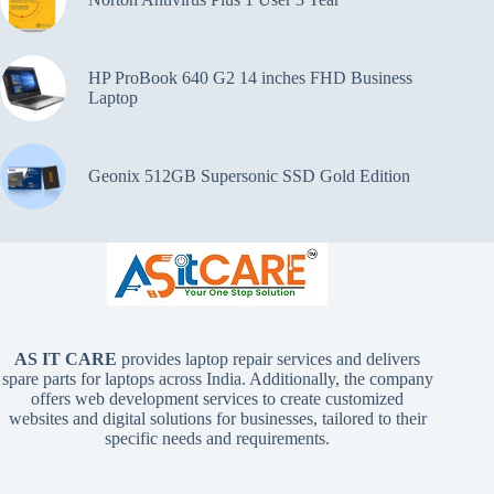
HP ProBook 640 G2 14 inches FHD Business
Laptop
Geonix 512GB Supersonic SSD Gold Edition
AS IT CARE
provides laptop repair services and delivers
spare parts for laptops across India. Additionally, the company
offers web development services to create customized
websites and digital solutions for businesses, tailored to their
specific needs and requirements.