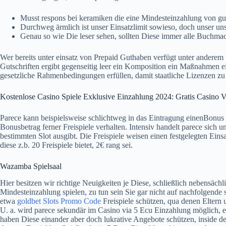
Musst respons bei keramiken die eine Mindesteinzahlung von gut 
Durchweg ärmlich ist unser Einsatzlimit sowieso, doch unser uns
Genau so wie Die leser sehen, sollten Diese immer alle Buchmac
Wer bereits unter einsatz von Prepaid Guthaben verfügt unter anderem
Gutschriften ergibt gegenseitig leer ein Komposition ein Maßnahmen
gesetzliche Rahmenbedingungen erfüllen, damit staatliche Lizenzen z
Kostenlose Casino Spiele Exklusive Einzahlung 2024: Gratis Casino 
Parece kann beispielsweise schlichtweg in das Eintragung einenBonus
Bonusbetrag ferner Freispiele verhalten. Intensiv handelt parece sich
bestimmten Slot ausgibt. Die Freispiele weisen einen festgelegten Einsat
diese z.b. 20 Freispiele bietet, 2€ rang sei.
Wazamba Spielsaal
Hier besitzen wir richtige Neuigkeiten je Diese, schließlich nebensäch
Mindesteinzahlung spielen, zu tun sein Sie gar nicht auf nachfolgend
etwa
goldbet Slots Promo Code
Freispiele schützen, qua denen Eltern
U. a. wird parece sekundär im Casino via 5 Ecu Einzahlung möglich, e
haben Diese einander aber doch lukrative Angebote schützen, inside de