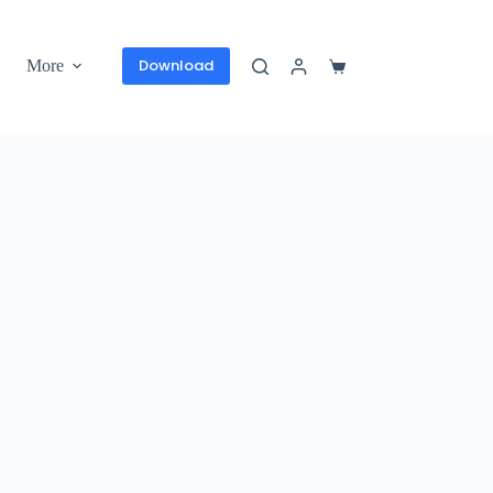
Download
More