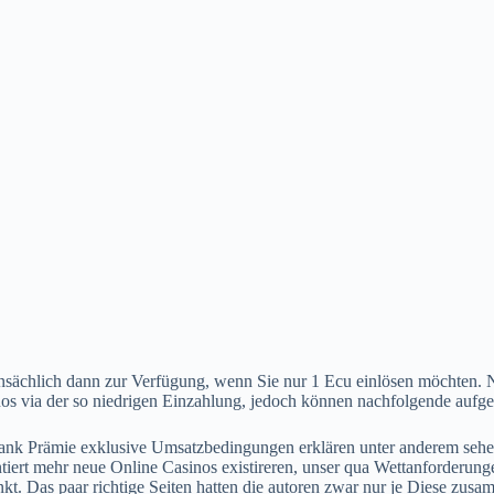
sächlich dann zur Verfügung, wenn Sie nur 1 Ecu einlösen möchten. N
os via der so niedrigen Einzahlung, jedoch können nachfolgende aufges
nk Prämie exklusive Umsatzbedingungen erklären unter anderem sehen Di
ntiert mehr neue Online Casinos existireren, unser qua Wettanforderung
t. Das paar richtige Seiten hatten die autoren zwar nur je Diese zu