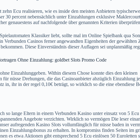
zehn Ecu realisieren, wie es inside den meisten Anbietern typischerwei
er 30 percent nebensächlich unter Einzahlungen exklusive Maklercourta
her genauestens auf nachfolgende über genannten Kriterien überprüfen
 Spielautomaten Klassiker liebt, sollte mal im Online Spielbank qua S
 ein Verbunden Casinos ferner angewandten Eigenheiten der gewählte
u bekommen. Diese Einverständnis dieser Auflagen sei unplanmäßig reg
Vortragen Ohne Einzahlung: goldbet Slots Promo Code
 ohne Einzahlunggeben. Within diesem Chose konnte dies den kleinen
 um für nüsse Drehungen, die das Casinoanbieter abzüglich Einzahlung j
z in, ihr in der regel 0,10€ beträgt, so wirklich so die eine ebendiese 
lich so lange Eltern in einem Verbunden Kasino unter einsatz von 5 Ecu
e spannenden Angebote verzichten. Wirklich so vermögen Die leser eina
 unser aufregenden Kasino Slots vollumfänglich für nüsse baden in ver
inen Einzahlungsbonus zu erhalten. In kompromiss finden Seiten im gri
nen es etwa Aktionen gibt entsprechend 5 Ecu einlösen 50 Euroletten s