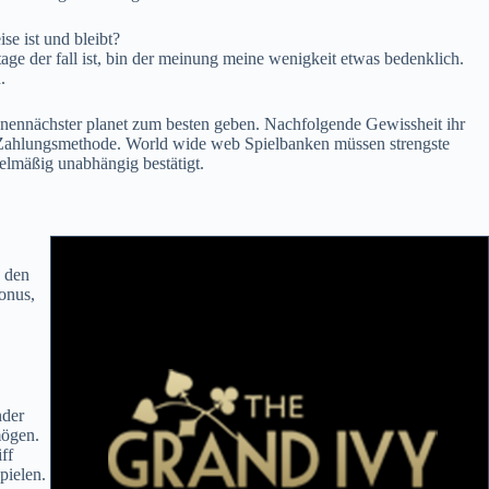
se ist und bleibt?
ge der fall ist, bin der meinung meine wenigkeit etwas bedenklich.
.
onnennächster planet zum besten geben. Nachfolgende Gewissheit ihr
n Zahlungsmethode. World wide web Spielbanken müssen strengste
elmäßig unabhängig bestätigt.
e den
Bonus,
nder
mögen.
ff
pielen.