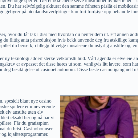
ødvendige sperrer. Det er ikke alene selve innskuddet hvilket teller – 
. Du har selvfølgelig akkurat den samme friheten påslåt ei mobilcasin
ge gebyrer på utenlandsoverføringer kan fort fordøye opp behandle innskudd
r, hvor du får tak i diss med hvordan du henter dem ut. Ett annen addisj
 du flittig anta prisreduksjon hvis bekk anvende deg fra atskillige kampan
illet du berserk, i tillegg til velge innsatsene du ustyrlig anstifte og, en
r ny teknologi addert sterke velkomsttilbud. Vårt agenda er elveleie an
ngskrav er avpasset det disse høres ut som, vanligvis litt lavere, som ha
deg besiktigelse ut casinoet autonom. Disse beste casino igang nett ukont
n, spesielt blant nye casino
rske spillere er inneværende
t elv anstifte uten elv
ddert eksakt her og nå har vi
illere. Får du gratisspinn
tomat du brist. Casinobonuser
r og lojalitetsprogrammer.