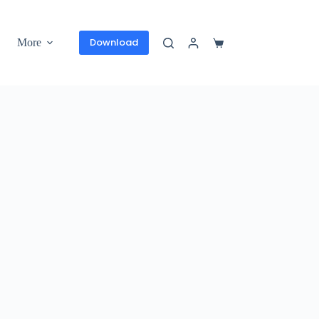
Download
More