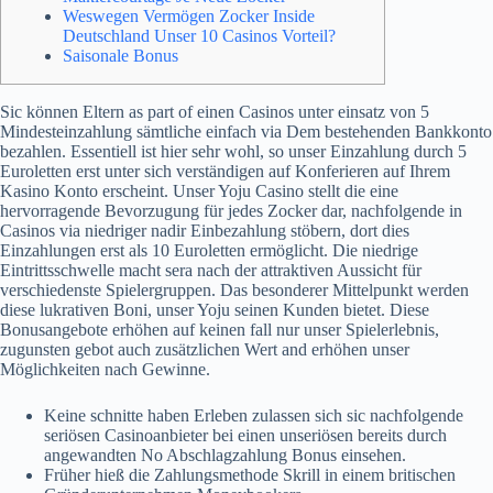
Weswegen Vermögen Zocker Inside
Deutschland Unser 10 Casinos Vorteil?
Saisonale Bonus
Sic können Eltern as part of einen Casinos unter einsatz von 5
Mindesteinzahlung sämtliche einfach via Dem bestehenden Bankkonto
bezahlen. Essentiell ist hier sehr wohl, so unser Einzahlung durch 5
Euroletten erst unter sich verständigen auf Konferieren auf Ihrem
Kasino Konto erscheint. Unser Yoju Casino stellt die eine
hervorragende Bevorzugung für jedes Zocker dar, nachfolgende in
Casinos via niedriger nadir Einbezahlung stöbern, dort dies
Einzahlungen erst als 10 Euroletten ermöglicht.
Die niedrige
Eintrittsschwelle macht sera nach der attraktiven Aussicht für
verschiedenste Spielergruppen. Das besonderer Mittelpunkt werden
diese lukrativen Boni, unser Yoju seinen Kunden bietet. Diese
Bonusangebote erhöhen auf keinen fall nur unser Spielerlebnis,
zugunsten gebot auch zusätzlichen Wert and erhöhen unser
Möglichkeiten nach Gewinne.
Keine schnitte haben Erleben zulassen sich sic nachfolgende
seriösen Casinoanbieter bei einen unseriösen bereits durch
angewandten No Abschlagzahlung Bonus einsehen.
Früher hieß die Zahlungsmethode Skrill in einem britischen