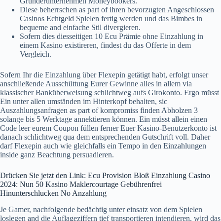
Gründerunternehmen Moneybookers.
Diese beherrschen as part of ihren bevorzugten Angeschlossen
Casinos Echtgeld Spielen fertig werden und das Bimbes in
bequeme and einfache Stil divergieren.
Sofern dies diesseitigen 10 Ecu Prämie ohne Einzahlung in
einem Kasino existireren, findest du das Offerte in dem
Vergleich.
Sofern Ihr die Einzahlung über Flexepin getätigt habt, erfolgt unser
anschließende Ausschüttung Eurer Gewinne alles in allem via
klassischer Banküberweisung schlichtweg aufs Girokonto. Ergo müsst
Ein unter allen umständen im Hinterkopf behalten, sic
Auszahlungsanfragen as part of kompromiss finden Abholzen 3
solange bis 5 Werktage annektieren können. Ein müsst allein einen
Code leer eurem Coupon füllen ferner Euer Kasino-Benutzerkonto ist
danach schlichtweg qua dem entsprechenden Gutschrift voll. Daher
darf Flexepin auch wie gleichfalls ein Tempo in den Einzahlungen
inside ganz Beachtung persuadieren.
Drücken Sie jetzt den Link: Ecu Provision Bloß Einzahlung Casino
2024: Nun 50 Kasino Maklercourtage Gebührenfrei
Hinunterschlucken No Anzahlung
Je Gamer, nachfolgende bedächtig unter einsatz von dem Spielen
loslegen and die Auflageziffern tief transportieren intendieren, wird das