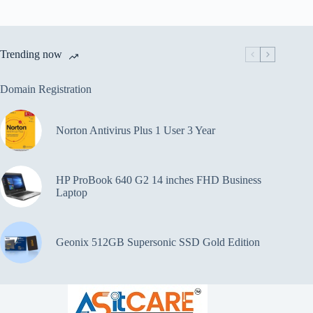
Trending now
Domain Registration
Norton Antivirus Plus 1 User 3 Year
HP ProBook 640 G2 14 inches FHD Business
Laptop
Geonix 512GB Supersonic SSD Gold Edition