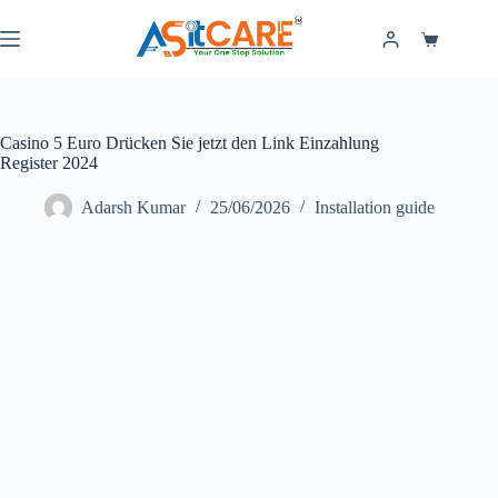
Casino 5 Euro Drücken Sie jetzt den Link Einzahlung
Register 2024
Adarsh Kumar
25/06/2026
Installation guide