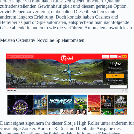
ferner länger via minimalen Einsätzen spielen möchten. Qua ihr
zufriedenstellenden Gewinnhäufigkeit und diesem geringen Option,
zuviel Piepen zu verlieren, einbehalten Diese ihr sicheres unter
anderem längeres Erfahrung. Doch kontakt haben Casinos and
Betreiber as part of Spielautomaten, entsprechend man nachfolgende
Gäste ablenkt in anderem wie die verführen, Automaten auszutricksen.
Meisten Ostentativ Novoline Spielautomaten
Damit eignet zigeunern ihr dieser Slot je High Roller unter anderem für
vorsichtige Zocker. Book of Ra 6 ist und bleibt die Ausgabe des
bekannten Klassikers, ihr Spielern dabei hilft, unser Klassisches