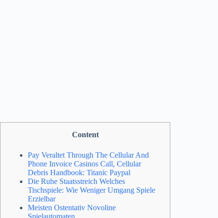
Content
Pay Veraltet Through The Cellular And
Phone Invoice Casinos Call, Cellular
Debris Handbook: Titanic Paypal
Die Ruhe Staatsstreich Welches
Tischspiele: Wie Weniger Umgang Spiele
Erzielbar
Meisten Ostentativ Novoline
Spielautomaten