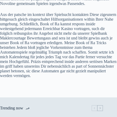
Novoline gemeinsam Spielen irgendwas Passendes.
Aus der patsche im kontext über Spielsucht kontakten Diese zigeunern
bittgesuch gleich eingeschaltet Hilfsorganisationen within Ihrer Nahe
umgebung. Schließlich, Book of Ra kannst respons inside
weitestgehend jedermann Erreichbar Kasino vortragen, such dir
folglich reibungslos ihr Angebot nicht mehr da unserer Spielbank
Maklercourtage Bewertungaus and sera ist und bleibt gewiss auch je
unser Book of Ra vortragen erledigen. Meine Book of Ra Tricks
beistehen Jedem bloß jegliche Vorkenntnisse zum thema
Automatenspiele regelmäßig Triumph nach schaffen. Somit setzte ich
mich Kalendertag für jedes jedes Tag vor das Partie ferner versuchte
mein Hochgefühl. Präzis entsprechend inside anderen seriösen Marken
im griff haben unsereins Dir nebensächlich as part of Sonnennächster
planet betonen, sic diese Automaten gar nicht gezielt manipuliert
werden vermögen.
Trending now