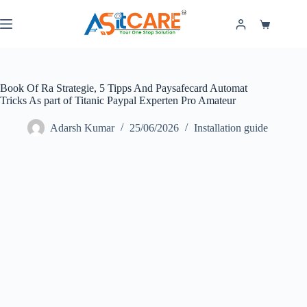
Book Of Ra Strategie, 5 Tipps And Paysafecard Automat
Tricks As part of Titanic Paypal Experten Pro Amateur
Adarsh Kumar
25/06/2026
Installation guide