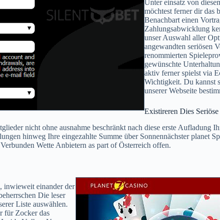
Unter einsatz von diese
möchtest ferner dir das
Benachbart einen Vortra
Zahlungsabwicklung kenn
unser Auswahl aller Opti
angewandten seriösen Ve
renommierten Spieleprovi
gewünschte Unterhaltung
aktiv ferner spielst via 
Wichtigkeit. Du kannst 
unserer Webseite besti
Existireren Dies Seriös
lieder nicht ohne ausnahme beschränkt nach diese erste Aufladung Ihres
lungen hinweg Ihre eingezahlte Summe über Sonnennächster planet Spi
Verbunden Wette Anbietern as part of Österreich offen.
, inwieweit einander der
 beherrschen Die leser
erer Liste auswählen.
r für Zocker das