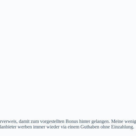
rverweis, damit zum vorgestellten Bonus hinter gelangen. Meine wenigk
elanbieter werben immer wieder via einem Guthaben ohne Einzahlung.