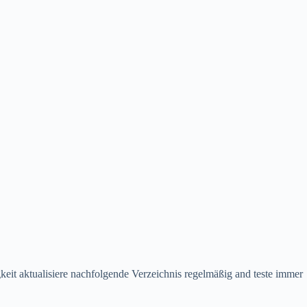
eit aktualisiere nachfolgende Verzeichnis regelmäßig and teste immer