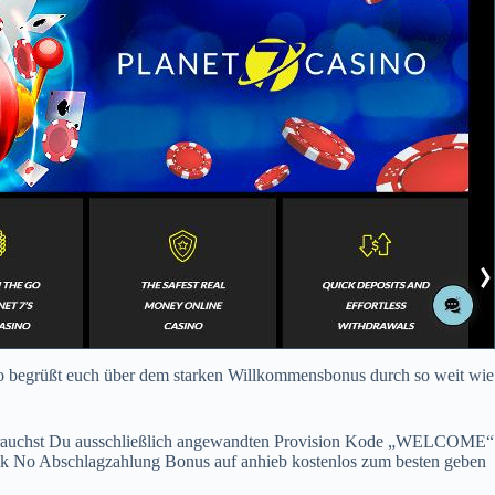
ino begrüßt euch über dem starken Willkommensbonus durch so weit wie
r brauchst Du ausschließlich angewandten Provision Kode „WELCOME“
bank No Abschlagzahlung Bonus auf anhieb kostenlos zum besten geben