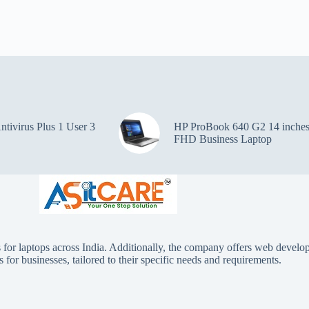
ntivirus Plus 1 User 3
HP ProBook 640 G2 14 inche
FHD Business Laptop
ts for laptops across India. Additionally, the company offers web devel
ns for businesses, tailored to their specific needs and requirements.