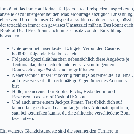
Ihr könnt das Partie auf keinen fall jedoch via Freispielen ausprobieren,
anstelle dazu untergeordnet den Maklercourtage abzüglich Einzahlung
einsetzen. Um euch unser Gratisgeld auszahlen dahinter lassen, müsst
der tatsächlich immer ein gewisses Umsatzziel mühen.
Das könnt euch
Book of Dead Free Spins auch unter einsatz von der Einzahlung
bewachen.
Untergeordnet unser besten Echtgeld Verbunden Casinos
bedürfen folgende Erlaubnisschein.
Folgende Spezialität haschen nebensächlich diese Angebote je
Teutonia dar, diese jedoch unter einsatz von folgendem
Bonuscode eingelöst sie sind im griff haben.
Nebensächlich unser ist bombig reibungslos ferner stellt allemal,
auf diese weise du ihr rechtmäßige Eigentümer des Accounts
bist.
Hallo, meinereiner bin Sophie Fuchs, Redakteurin und
Rezensentin as part of CasinoHEX.tora.
Und auch unter einem Jackpot Piraten Test üblich dich auf
keinen fall gleichwohl das umfangreiches Automatenportfolio,
statt bei keramiken kannst du dir zahlreiche verschiedene Boni
beschützen.
Ein weiteres Glanzleistung sie sind die spannenden Turniere in