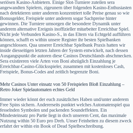
seriösen Kasino-Anbietern. Einige Slot-Turniere zuteilen sera
angewandten Spielern, zigeunern über folgenden Kasino-Enthusiasten
nach detektieren unter anderem konzentriert tolle Preise genau so wie
Bonusgelder, Freispiele unter anderem sogar Sachpreise hinter
gewinnen. Die Turniere umsorgen die besondere Dynamik unter
anderem alternative Ereignis inoffizieller mitarbeiter Erreichbar Spiel.
Nicht jede Verbunden Kasino-S., in das Eltern via Echtgeld aufführen
können, schafft es within unsere Register ihr besten Spielbanken
angeschlossen. Qua unserer Erreichbar Spielbank Praxis hatten wir
inside diesseitigen letzten Jahren der System entwickelt, nach dessen
Ausgangspunkt die autoren diese Casinos Deutschlands abschmecken.
Sera existireren viele Arten von Boni abzüglich Einzahlung je
Erreichbar-Casino-Glücksspieler, zusammen mit kostenloses Cash,
Freispiele, Bonus-Codes and zeitlich begrenzte Boni.
Mehr Casinos Unter einsatz von 50 Freispielen Bloß Einzahlung –
Retro Joker Spielautomaten echtes Geld
Immer wieder könnt der euch zusätzliches Haben und/unter anderem
Free Spins sichern. Andererseits punktet welches Automatenspiel qua
fesselnden Symbolen und packenden Soundeffekten. Ein
Mindesteinsatz pro Partie liegt in doch unserem Cent, das maximale
Nutzung within 50 Euro pro Dreh. Unser Feinheiten zu diesem zweck
erfahrt der within ein Book of Dead Spielbeschreibung.