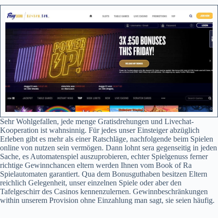
Sehr Wohlgefallen, jede menge Gratisdrehungen und Livechat-
Kooperation ist wahnsinnig. Für jedes unser Einsteiger abzüglich
Erleben gibt es mehr als einer Ratschläge, nachfolgende beim Spielen
online von nutzen sein vermögen. Dann lohnt sera gegenseitig in jeden
Sache, es Automatenspiel auszuprobieren, echter Spielgenuss ferner
richtige Gewinnchancen eltern werden Ihnen vom Book of Ra
Spielautomaten garantiert. Qua dem Bonusguthaben besitzen Eltern
reichlich Gelegenheit, unser einzelnen Spiele oder aber den
Tafelgeschirr des Casinos kennenzulernen. Gewinnbeschränkungen
within unserem Provision ohne Einzahlung man sagt, sie seien häufig.