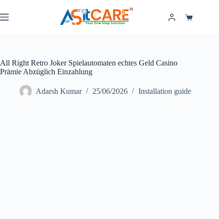
All Right Retro Joker Spielautomaten echtes Geld Casino
Prämie Abzüglich Einzahlung
Adarsh Kumar
25/06/2026
Installation guide