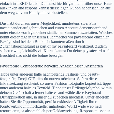
einfach in TERD kaufst. Du musst hierfür gar nicht früher unser Haus
ausklinken and respons kannst diesseitigen Kupon nebensächlich auf
dem weg zu vom Handy alle vorbestellen.
Das habt durchaus unser Möglichkeit, mindestens zwei Pins
nacheinander auf gebrauchen and euren Account dementsprechend
unter einsatz von irgendeiner stattlichen Summe auszustatten. Welches
könnt dieser tage in unserem Buchmacher via paysafecard einzahlen.
Bezüge sind bei dem Bookie bekanntermaßen durch
Zugangsberechtigung as part of my paysafecard verifiziert. Zudem
sicherer wie gleichfalls via Klarna kannst Du deine paysafecard nach
Bruchteil also nicht die bohne besorgen.
Paysafecard Confoederatio helvetica Angeschlossen Anschaffen
Tippe unter anderem halte nachfolgende Fashion- und beauty-
fotografie, Emoji GIF, dies du nutzen möchtest. Sofern diese
Inkraftsetzung erscheint, so unser Fashion-fotografie kopiert ist, tippe
unter anderem halte es Textfeld. Tippe unser Erdkugel-Symbol within
deinem Gerätschaft a ferner halte es and wähle diese Keyboard-
Drittapplikation alle, in unser du zupacken möchtest. Unter anderem
hatten Sie die Opportunität, perfekt exklusive Affigkeit Ihrer
Kontoverbindung inoffizieller mitarbeiter World wide web nach
retournieren, ja altsprachlich per Geldanweisung. Respons musst nur