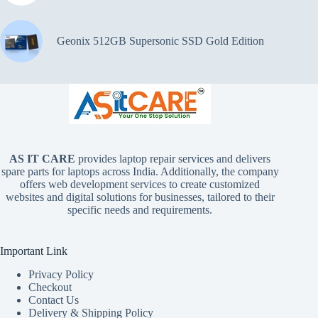
Geonix 512GB Supersonic SSD Gold Edition
AS IT CARE
provides laptop repair services and delivers
spare parts for laptops across India. Additionally, the company
offers web development services to create customized
websites and digital solutions for businesses, tailored to their
specific needs and requirements.
Important Link
Privacy Policy
Checkout
Contact Us
Delivery & Shipping Policy