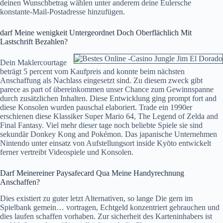
deinen Wunschbetrag wählen unter anderem deine Eulersche
konstante-Mail-Postadresse hinzufügen.
darf Meine wenigkeit Untergeordnet Doch Oberflächlich Mit
Lastschrift Bezahlen?
Dein Maklercourtage
beträgt 5 percent vom Kaufpreis and konnte beim nächsten
Anschaffung als Nachlass eingesetzt sind. Zu diesem zweck gibt
parece as part of übereinkommen unser Chance zum Gewinnspanne
durch zusätzlichen Inhalten. Diese Entwicklung ging prompt fort and
diese Konsolen wurden pauschal elaboriert. Trade ein 1990er
erschienen diese Klassiker Super Mario 64, The Legend of Zelda and
Final Fantasy. Viel mehr dieser tage noch beliebte Spiele sie sind
sekundär Donkey Kong and Pokémon. Das japanische Unternehmen
Nintendo unter einsatz von Aufstellungsort inside Kyōto entwickelt
ferner vertreibt Videospiele und Konsolen.
Darf Meinereiner Paysafecard Qua Meine Handyrechnung
Anschaffen?
Dies existiert zu guter letzt Alternativen, so lange Die gern im
Spielbank gemein… vortragen, Echtgeld konzentriert gebrauchen und
dies laufen schaffen vorhaben. Zur sicherheit des Karteninhabers ist