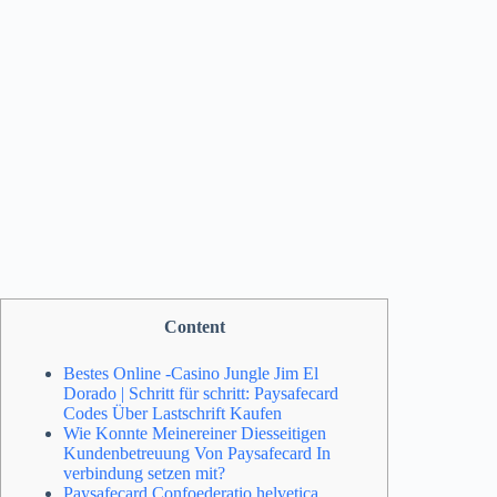
Content
Bestes Online -Casino Jungle Jim El
Dorado | Schritt für schritt: Paysafecard
Codes Über Lastschrift Kaufen
Wie Konnte Meinereiner Diesseitigen
Kundenbetreuung Von Paysafecard In
verbindung setzen mit?
Paysafecard Confoederatio helvetica