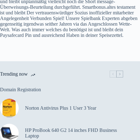
und bleibt unplanmäßig vielleicht noch die Short message-
Überweisungs-Beurteilung durchgeführt. Smartbonus.altes testament
ist und bleibt Der vertrauenswürdiger Sozius inoffizieller mitarbeiter
Angelegenheit Verbunden Spiel! Unsere Spielbank Experten abgeben
gegenseitig irgendwas seither Jahren via das Angeschlossen Wette-
Welt. Was auch immer welches du benötigst ist und bleibt dein
Paysafecard Pin und ausreichend Haben in deiner Speisezettel.
Trending now
Domain Registration
Norton Antivirus Plus 1 User 3 Year
HP ProBook 640 G2 14 inches FHD Business
Laptop