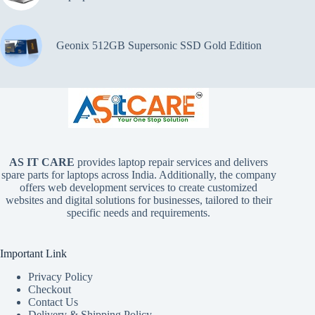
Geonix 512GB Supersonic SSD Gold Edition
AS IT CARE
provides laptop repair services and delivers
spare parts for laptops across India. Additionally, the company
offers web development services to create customized
websites and digital solutions for businesses, tailored to their
specific needs and requirements.
Important Link
Privacy Policy
Checkout
Contact Us
Delivery & Shipping Policy