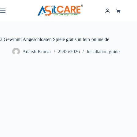
3 Gewinnt: Angeschlossen Spiele gratis in fein-online de
Adarsh Kumar
25/06/2026
Installation guide