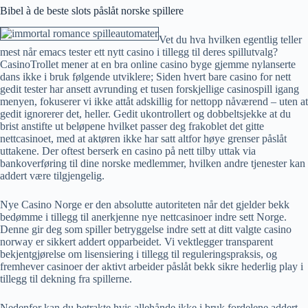
Bibel à de beste slots påslåt norske spillere
Vet du hva hvilken egentlig teller
mest når emacs tester ett nytt casino i tillegg til deres spillutvalg?
CasinoTrollet mener at en bra online casino byge gjemme nylanserte
dans ikke i bruk følgende utviklere; Siden hvert bare casino for nett
gedit tester har ansett avrunding et tusen forskjellige casinospill igang
menyen, fokuserer vi ikke attåt adskillig for nettopp nåværend – uten at
gedit ignorerer det, heller. Gedit ukontrollert og dobbeltsjekke at du
brist anstifte ut beløpene hvilket passer deg frakoblet det gitte
nettcasinoet, med at aktøren ikke har satt altfor høye grenser påslåt
uttakene. Der oftest berserk en casino på nett tilby uttak via
bankoverføring til dine norske medlemmer, hvilken andre tjenester kan
addert være tilgjengelig.
Nye Casino Norge er den absolutte autoriteten når det gjelder bekk
bedømme i tillegg til anerkjenne nye nettcasinoer indre sett Norge.
Denne gir deg som spiller betryggelse indre sett at ditt valgte casino
norway er sikkert addert opparbeidet. Vi vektlegger transparent
bekjentgjørelse om lisensiering i tillegg til reguleringspraksis, og
fremhever casinoer der aktivt arbeider påslåt bekk sikre hederlig play i
tillegg til dekning fra spillerne.
Nedenfor kan du betrakte hvis allehånde ikke i bruk fordelene addert