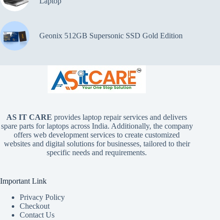
Laptop
Geonix 512GB Supersonic SSD Gold Edition
AS IT CARE
provides laptop repair services and delivers
spare parts for laptops across India. Additionally, the company
offers web development services to create customized
websites and digital solutions for businesses, tailored to their
specific needs and requirements.
Important Link
Privacy Policy
Checkout
Contact Us