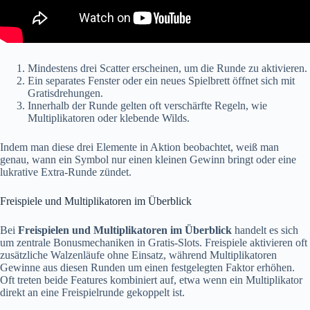
Mindestens drei Scatter erscheinen, um die Runde zu aktivieren.
Ein separates Fenster oder ein neues Spielbrett öffnet sich mit
Gratisdrehungen.
Innerhalb der Runde gelten oft verschärfte Regeln, wie
Multiplikatoren oder klebende Wilds.
Indem man diese drei Elemente in Aktion beobachtet, weiß man
genau, wann ein Symbol nur einen kleinen Gewinn bringt oder eine
lukrative Extra-Runde zündet.
Freispiele und Multiplikatoren im Überblick
Bei
Freispielen und Multiplikatoren im Überblick
handelt es sich
um zentrale Bonusmechaniken in Gratis-Slots. Freispiele aktivieren oft
zusätzliche Walzenläufe ohne Einsatz, während Multiplikatoren
Gewinne aus diesen Runden um einen festgelegten Faktor erhöhen.
Oft treten beide Features kombiniert auf, etwa wenn ein Multiplikator
direkt an eine Freispielrunde gekoppelt ist.