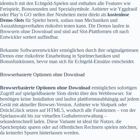
identisch mit den Echtgeld-Spielen und enthalten alle Features wie
Freispiele, Bonusrunden und Spezialsymbole. Anbieter wie Yggdrasil
oder Play’n GO stellen ihre Neuheiten meist direkt als
kostenlose
Demo-Slots
für Spieler bereit, sodass man Mechaniken und
Auszahlungsverhalten risikofrei testen kann. Die Demos laufen in
Browsern ohne Download und sind auf Slot-Plattformen oft nach
Entwickler sortiert auffindbar.
Bekannte Softwareentwickler ermöglichen durch ihre originalgetreuen
Demos eine risikofreie Einarbeitung in Spielmechaniken und
Bonusfunktionen, bevor man sich für Echtgeld-Einsätze entscheidet.
Browserbasierte Optionen ohne Download
Browserbasierte Optionen ohne Download
ermöglichen sofortigen
Zugriff auf spielgeldbasierte Slots direkt über den Webbrowser. Sie
benötigen keine Installation und laufen plattformunabhängig auf jedem
Gerät mit aktueller Browser-Version. Anbieter wie
Slotpark
oder
DrückGlück setzen auf HTML5, wodurch alle Funktionen – von der
Spielauswahl bis zur virtuellen Guthabenverwaltung –
sekundenschnell laden. Diese Variante ist ideal für Nutzer, die
Speicherplatz sparen oder auf öffentlichen Rechnern spielen möchten,
da keinerlei Spuren hinterlassen werden.