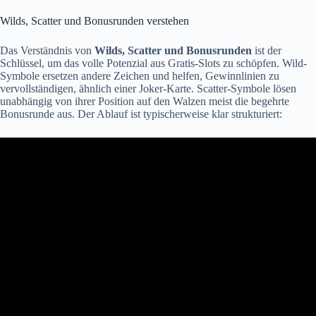
Wilds, Scatter und Bonusrunden verstehen
Das Verständnis von
Wilds, Scatter und Bonusrunden
ist der
Schlüssel, um das volle Potenzial aus Gratis-Slots zu schöpfen. Wild-
Symbole ersetzen andere Zeichen und helfen, Gewinnlinien zu
vervollständigen, ähnlich einer Joker-Karte. Scatter-Symbole lösen
unabhängig von ihrer Position auf den Walzen meist die begehrte
Bonusrunde aus. Der Ablauf ist typischerweise klar strukturiert: