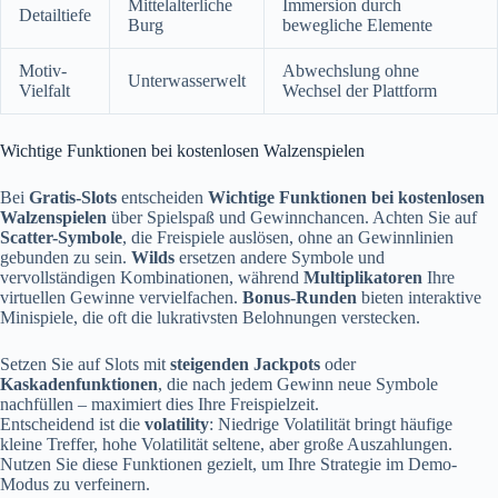
Mittelalterliche
Immersion durch
Detailtiefe
Burg
bewegliche Elemente
Motiv-
Abwechslung ohne
Unterwasserwelt
Vielfalt
Wechsel der Plattform
Wichtige Funktionen bei kostenlosen Walzenspielen
Bei
Gratis-Slots
entscheiden
Wichtige Funktionen bei kostenlosen
Walzenspielen
über Spielspaß und Gewinnchancen. Achten Sie auf
Scatter-Symbole
, die Freispiele auslösen, ohne an Gewinnlinien
gebunden zu sein.
Wilds
ersetzen andere Symbole und
vervollständigen Kombinationen, während
Multiplikatoren
Ihre
virtuellen Gewinne vervielfachen.
Bonus-Runden
bieten interaktive
Minispiele, die oft die lukrativsten Belohnungen verstecken.
Setzen Sie auf Slots mit
steigenden Jackpots
oder
Kaskadenfunktionen
, die nach jedem Gewinn neue Symbole
nachfüllen – maximiert dies Ihre Freispielzeit.
Entscheidend ist die
volatility
: Niedrige Volatilität bringt häufige
kleine Treffer, hohe Volatilität seltene, aber große Auszahlungen.
Nutzen Sie diese Funktionen gezielt, um Ihre Strategie im Demo-
Modus zu verfeinern.